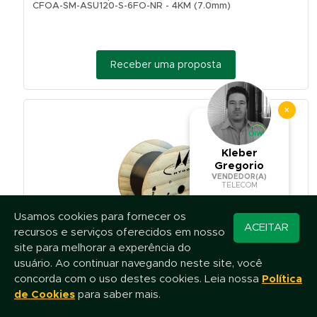
CFOA-SM-ASU120-S-6FO-NR - 4KM (7.0mm)
Receber uma proposta
×
Kleber
Gregorio
VENDEDOR(A)
TELECOM
Usamos cookies para fornecer os
Converse pelo
ACEITAR
recursos e serviços oferecidos em nosso
WhatsApp
site para melhorar a experência do
Cabo de Fibra Óptica ASU 120 12 Fibras - HENGTONG -
usuário. Ao continuar navegando neste site, você
CFOA-SM-ASU120-S-12FO-NR - 4KM (7.0mm)
concorda com o uso destes cookies. Leia nossa
Política
de Cookies
para saber mais.