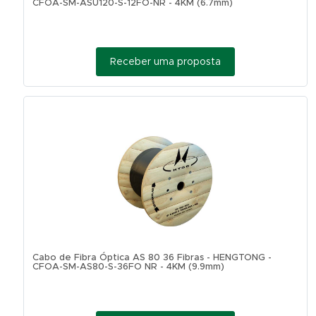
CFOA-SM-ASU120-S-12FO-NR - 4KM (6.7mm)
Receber uma proposta
Cabo de Fibra Óptica AS 80 36 Fibras - HENGTONG -
CFOA-SM-AS80-S-36FO NR - 4KM (9.9mm)