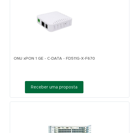
ONU xPON 1 GE - C-DATA - FD511G-X-F670
Receber uma proposta