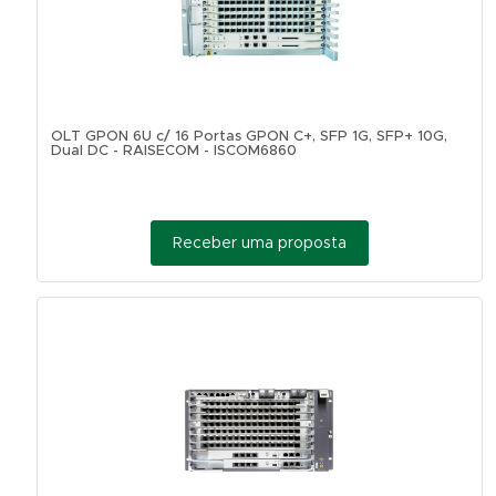
OLT GPON 6U c/ 16 Portas GPON C+, SFP 1G, SFP+ 10G,
Dual DC - RAISECOM - ISCOM6860
Receber uma proposta