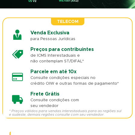
TELECOM
Venda Exclusiva
para Pessoas Jurídicas
Preços para contribuintes
de ICMS Interestaduais e
não contemplam ST/DIFAL*
Parcele em até 10x
Consulte condições especiais no
crédito OIW e outras formas de pagamento*
Frete Grátis
Consulte condições com
seu vendedor
* Preços válidos para vendas interestaduais para as regiões sul
e sudeste, demais regiões consulte com seu vendedor.