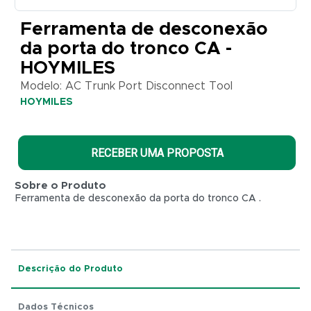
AC Trunk
Port
Ferramenta de desconexão
Disconnect
da porta do tronco CA -
Tool
HOYMILES
HOYMILES
Modelo: AC Trunk Port Disconnect Tool
HOYMILES
RECEBER UMA PROPOSTA
Sobre o Produto
Ferramenta de desconexão da porta do tronco CA .
Descrição do Produto
R$ 0,01
Dados Técnicos