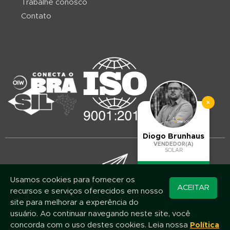
Trabalhe conosco
Contato
×
Diogo Brunhaus
VENDEDOR(A)
SOLAR
Usamos cookies para fornecer os
Converse pelo
ACEITAR
recursos e serviços oferecidos em nosso
WhatsApp
Mantenha-se atualizado!
site para melhorar a experência do
Assine nossa newsletter e fique por dentro das novidades e promoções
usuário. Ao continuar navegando neste site, você
concorda com o uso destes cookies. Leia nossa
Política