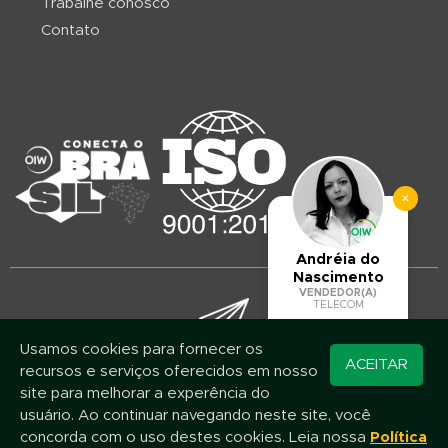
Trabalhe conosco
Contato
×
Andréia do
Nascimento
VENDEDOR(A)
TELECOM
Usamos cookies para fornecer os
Converse pelo
ACEITAR
recursos e serviços oferecidos em nosso
Mantenha-se atualizado!
WhatsApp
site para melhorar a experência do
Assine nossa newsletter e fique por dentro das novidades e promoções
usuário. Ao continuar navegando neste site, você
concorda com o uso destes cookies. Leia nossa
Política