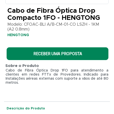
BLI
A/B-
Cabo de Fibra Óptica Drop
CM-01-
CO
Compacto 1FO - HENGTONG
LSZH -
1KM (A2
Modelo: CFOAC-BLI A/B-CM-01-CO LSZH - 1KM
0.8mm)
(A2 0.8mm)
HENGTONG
HENGTONG
RECEBER UMA PROPOSTA
Sobre o Produto
Cabo de Fibra Óptica Drop 1FO para atendimento a
clientes em redes FTTx de Provedores. Indicado para
Instalações aéreas externas com suporte a vãos de até 80
metros.
R$ 0,01
Descrição do Produto