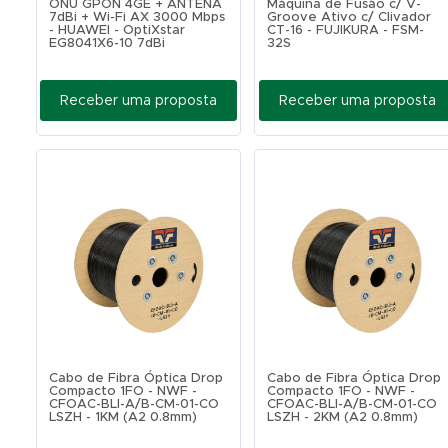
ONU GPON 4GE + ANTENA
Máquina de Fusão c/ V-
7dBi + Wi-Fi AX 3000 Mbps
Groove Ativo c/ Clivador
- HUAWEI - OptiXstar
CT-16 - FUJIKURA - FSM-
EG8041X6-10 7dBi
32S
Receber uma proposta
Receber uma proposta
Cabo de Fibra Óptica Drop
Cabo de Fibra Óptica Drop
Compacto 1FO - NWF -
Compacto 1FO - NWF -
CFOAC-BLI-A/B-CM-01-CO
CFOAC-BLI-A/B-CM-01-CO
LSZH - 1KM (A2 0.8mm)
LSZH - 2KM (A2 0.8mm)