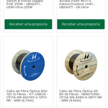
Switch 8 Portas Gigabit
Access Point Wi-Fi 5
POE 210W - UBIQUITI -
Indoor/Outdoor UniFi -
USW-Ultra-210W
UBIQUITI - UK-Ultra
Receber uma proposta
Receber uma proposta
Cabo de Fibra Óptica ASU
Cabo de Fibra Óptica AS
120 12 Fibras - HT CABOS -
80 36 Fibras - HENGTONG -
CFOA-SM-ASU120-S-12FO-
CFOA-SM-AS80-S-36FO NR
NR - 4KM (6.7mm)
- 4KM (9.9mm)