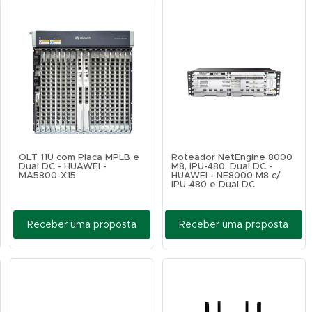
OLT 11U com Placa MPLB e
Roteador NetEngine 8000
Dual DC - HUAWEI -
M8, IPU-480, Dual DC -
MA5800-X15
HUAWEI - NE8000 M8 c/
IPU-480 e Dual DC
Receber uma proposta
Receber uma proposta