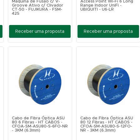
Máquina de Fusão c/ V-
Access Point Wi-Fi 6 Long
Groove Ativo c/ Clivador
Range Indoor UniFi -
CT-50 - FUJIKURA - FSM-
UBIQUITI - U6-LR
42S
Receber uma proposta
Receber uma proposta
Cabo de Fibra Óptica ASU
Cabo de Fibra Óptica ASU
80 6 Fibras - HT CABOS -
80 12 Fibras - HT CABOS -
CFOA-SM-ASU80-S-6FO-NR
CFOA-SM-ASU80-S-12FO-
- 3KM (6.3mm)
NR - 3KM (6.3mm)