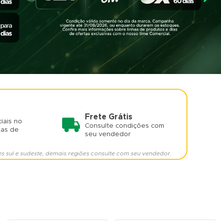
Frete Grátis
iais no
Consulte condições com
mas de
seu vendedor
es sul e sudeste, demais regiões consulte com seu vendedor.