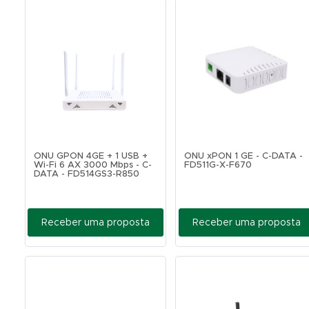
ONU GPON 4GE + 1 USB +
ONU xPON 1 GE - C-DATA -
Wi-Fi 6 AX 3000 Mbps - C-
FD511G-X-F670
DATA - FD514GS3-R850
Receber uma proposta
Receber uma proposta