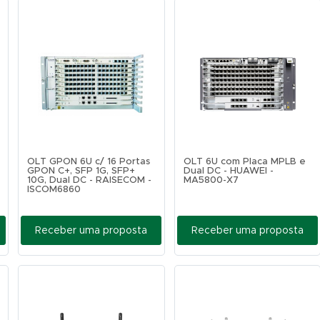
OLT GPON 6U c/ 16 Portas
OLT 6U com Placa MPLB e
GPON C+, SFP 1G, SFP+
Dual DC - HUAWEI -
10G, Dual DC - RAISECOM -
MA5800-X7
ISCOM6860
Receber uma proposta
Receber uma proposta