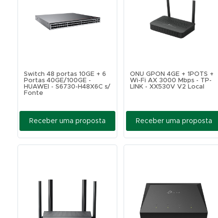
Switch 48 portas 10GE + 6
ONU GPON 4GE + 1POTS +
Portas 40GE/100GE -
Wi-Fi AX 3000 Mbps - TP-
HUAWEI - S6730-H48X6C s/
LINK - XX530V V2 Local
Fonte
Receber uma proposta
Receber uma proposta