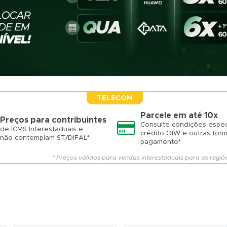
TELECOM
Parcele em até 10x
Preços para contribuintes
Consulte condições espec
de ICMS Interestaduais e
crédito OIW e outras for
não contemplam ST/DIFAL*
pagamento*
* Preços válidos para vendas interestaduais para as regiõ