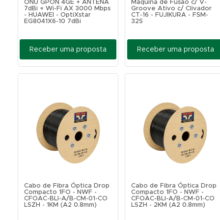
ONU GPON 4GE + ANTENA
Máquina de Fusão c/ V-
7dBi + Wi-Fi AX 3000 Mbps
Groove Ativo c/ Clivador
- HUAWEI - OptiXstar
CT-16 - FUJIKURA - FSM-
EG8041X6-10 7dBi
32S
Receber uma proposta
Receber uma proposta
Cabo de Fibra Óptica Drop
Cabo de Fibra Óptica Drop
Compacto 1FO - NWF -
Compacto 1FO - NWF -
CFOAC-BLI-A/B-CM-01-CO
CFOAC-BLI-A/B-CM-01-CO
LSZH - 1KM (A2 0.8mm)
LSZH - 2KM (A2 0.8mm)