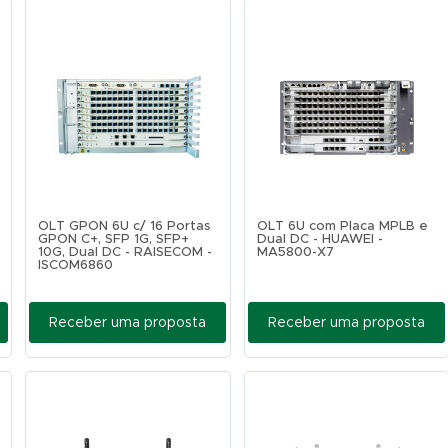
OLT GPON 6U c/ 16 Portas
OLT 6U com Placa MPLB e
GPON C+, SFP 1G, SFP+
Dual DC - HUAWEI -
10G, Dual DC - RAISECOM -
MA5800-X7
ISCOM6860
Receber uma proposta
Receber uma proposta