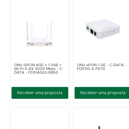
ONU GPON 4GE + 1 USB +
ONU xPON 1 GE - C-DATA -
Wi-Fi 6 AX 3000 Mbps - C-
FD511G-X-F670
DATA - FD514GS3-R850
Receber uma proposta
Receber uma proposta