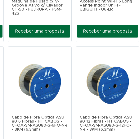
Máquina de Fusão c/ V-
Access Point Wi-Fi 6 Long
Groove Ativo c/ Clivador
Range Indoor UniFi -
CT-50 - FUJIKURA - FSM-
UBIQUITI - U6-LR
42S
Receber uma proposta
Receber uma proposta
Cabo de Fibra Óptica ASU
Cabo de Fibra Óptica ASU
80 6 Fibras - HT CABOS -
80 12 Fibras - HT CABOS -
CFOA-SM-ASU80-S-6FO-NR
CFOA-SM-ASU80-S-12FO-
- 3KM (6.3mm)
NR - 3KM (6.3mm)