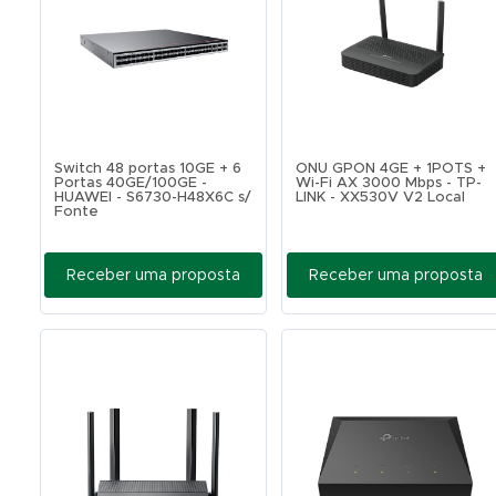
Switch 48 portas 10GE + 6
ONU GPON 4GE + 1POTS +
Portas 40GE/100GE -
Wi-Fi AX 3000 Mbps - TP-
HUAWEI - S6730-H48X6C s/
LINK - XX530V V2 Local
Fonte
Receber uma proposta
Receber uma proposta