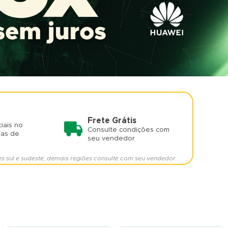
Frete Grátis
iais no
Consulte condições com
mas de
seu vendedor
es sul e sudeste, demais regiões consulte com seu vendedor.