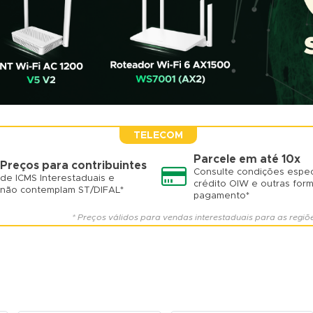
TELECOM
Parcele em até 10x
Preços para contribuintes
Consulte condições espec
de ICMS Interestaduais e
crédito OIW e outras for
não contemplam ST/DIFAL*
pagamento*
* Preços válidos para vendas interestaduais para as regiõ