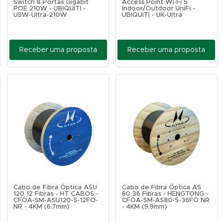
Switch 8 Portas Gigabit
Access Point Wi-Fi 5
POE 210W - UBIQUITI -
Indoor/Outdoor UniFi -
USW-Ultra-210W
UBIQUITI - UK-Ultra
Receber uma proposta
Receber uma proposta
Cabo de Fibra Óptica ASU
Cabo de Fibra Óptica AS
120 12 Fibras - HT CABOS -
80 36 Fibras - HENGTONG -
CFOA-SM-ASU120-S-12FO-
CFOA-SM-AS80-S-36FO NR
NR - 4KM (6.7mm)
- 4KM (9.9mm)