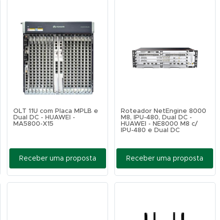
OLT 11U com Placa MPLB e
Roteador NetEngine 8000
Dual DC - HUAWEI -
M8, IPU-480, Dual DC -
MA5800-X15
HUAWEI - NE8000 M8 c/
IPU-480 e Dual DC
Receber uma proposta
Receber uma proposta