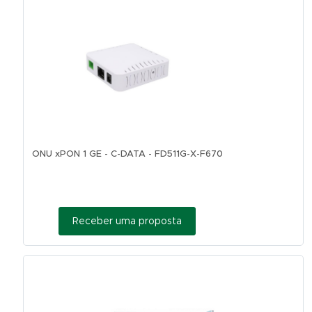
ONU xPON 1 GE - C-DATA - FD511G-X-F670
Receber uma proposta