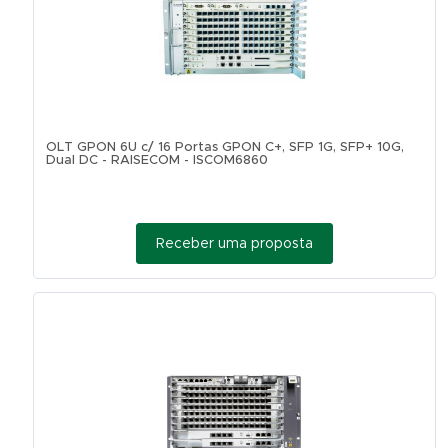
OLT GPON 6U c/ 16 Portas GPON C+, SFP 1G, SFP+ 10G,
Dual DC - RAISECOM - ISCOM6860
Receber uma proposta