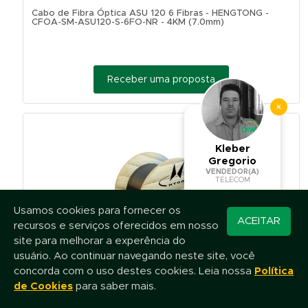
Cabo de Fibra Óptica ASU 120 6 Fibras - HENGTONG -
CFOA-SM-ASU120-S-6FO-NR - 4KM (7.0mm)
Receber uma proposta
×
Kleber
Gregorio
VENDEDOR(A)
TELECOM
Usamos cookies para fornecer os
Converse pelo
ACEITAR
recursos e serviços oferecidos em nosso
WhatsApp
site para melhorar a experência do
usuário. Ao continuar navegando neste site, você
concorda com o uso destes cookies. Leia nossa
Política
Cabo de Fibra Óptica ASU 120 12 Fibras - HENGTONG -
CFOA-SM-ASU120-S-12FO-NR - 4KM (7.0mm)
de Cookies
para saber mais.