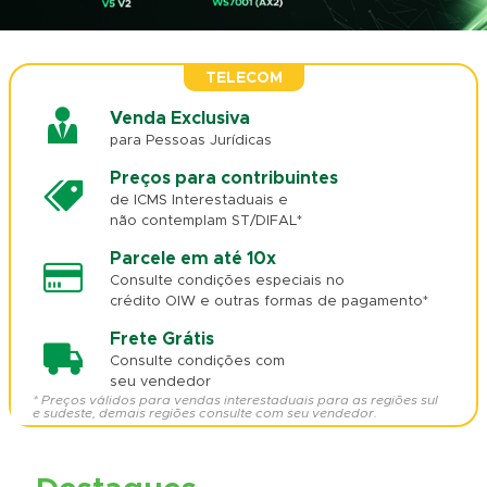
TELECOM
Venda Exclusiva
para Pessoas Jurídicas
Preços para contribuintes
de ICMS Interestaduais e
não contemplam ST/DIFAL*
Parcele em até 10x
Consulte condições especiais no
crédito OIW e outras formas de pagamento*
Frete Grátis
Consulte condições com
seu vendedor
* Preços válidos para vendas interestaduais para as regiões sul
e sudeste, demais regiões consulte com seu vendedor.