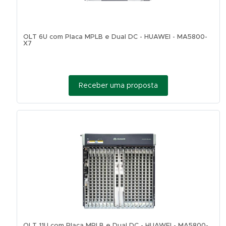
OLT 6U com Placa MPLB e Dual DC - HUAWEI - MA5800-
X7
Receber uma proposta
OLT 11U com Placa MPLB e Dual DC - HUAWEI - MA5800-