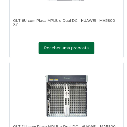
OLT 6U com Placa MPLB e Dual DC - HUAWEI - MA5800-
X7
Receber uma proposta
OLT 11U com Placa MPLB e Dual DC - HUAWEI - MA5800-