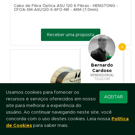
Cabo de Fibra Óptica ASU 120 6 Fibras - HENGTONG -
CFOA-SM-ASU120-S-6FO-NR - 4KM (7.0mm)
Receber uma proposta
×
Bernardo
Cardoso
VENDEDOR(A)
TELECOM
Usamos cookies para fornecer os
Converse pelo
ACEITAR
recursos e serviços oferecidos em nosso
WhatsApp
site para melhorar a experência do
usuário. Ao continuar navegando neste site, você
concorda com o uso destes cookies. Leia nossa
Política
Cabo de Fibra Óptica ASU 120 12 Fibras - HENGTONG -
CFOA-SM-ASU120-S-12FO-NR - 4KM (7.0mm)
de Cookies
para saber mais.