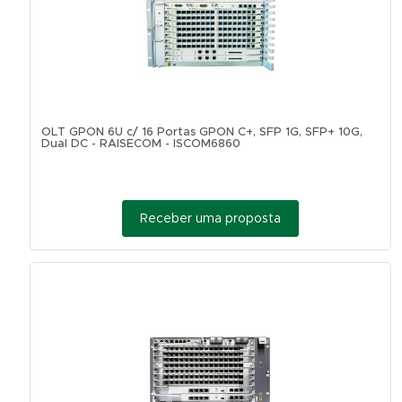
OLT GPON 6U c/ 16 Portas GPON C+, SFP 1G, SFP+ 10G,
Dual DC - RAISECOM - ISCOM6860
Receber uma proposta