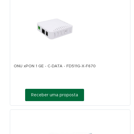
ONU xPON 1 GE - C-DATA - FD511G-X-F670
Receber uma proposta