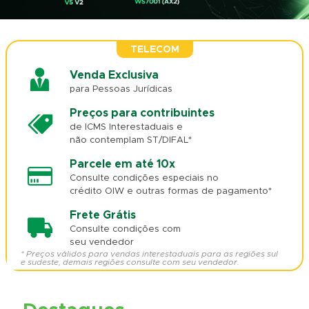
TELECOM
Venda Exclusiva
para Pessoas Jurídicas
Preços para contribuintes
de ICMS Interestaduais e
não contemplam ST/DIFAL*
Parcele em até 10x
Consulte condições especiais no
crédito OIW e outras formas de pagamento*
Frete Grátis
Consulte condições com
seu vendedor
* Preços válidos para vendas interestaduais para as regiões sul
e sudeste, demais regiões consulte com seu vendedor.