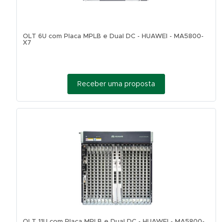
OLT 6U com Placa MPLB e Dual DC - HUAWEI - MA5800-
X7
Receber uma proposta
OLT 11U com Placa MPLB e Dual DC - HUAWEI - MA5800-