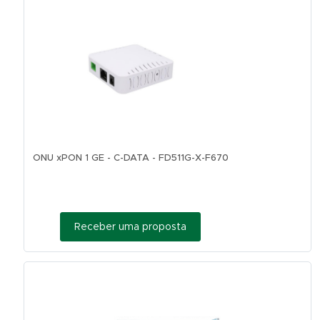
ONU xPON 1 GE - C-DATA - FD511G-X-F670
Receber uma proposta