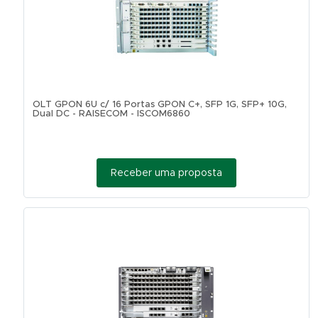
OLT GPON 6U c/ 16 Portas GPON C+, SFP 1G, SFP+ 10G,
Dual DC - RAISECOM - ISCOM6860
Receber uma proposta