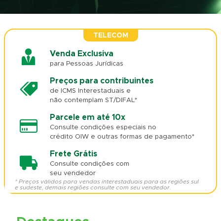
TELECOM
Venda Exclusiva
para Pessoas Jurídicas
Preços para contribuintes
de ICMS Interestaduais e
não contemplam ST/DIFAL*
Parcele em até 10x
Consulte condições especiais no
crédito OIW e outras formas de pagamento*
Frete Grátis
Consulte condições com
seu vendedor
* Preços válidos para vendas interestaduais para as regiões sul
e sudeste, demais regiões consulte com seu vendedor.