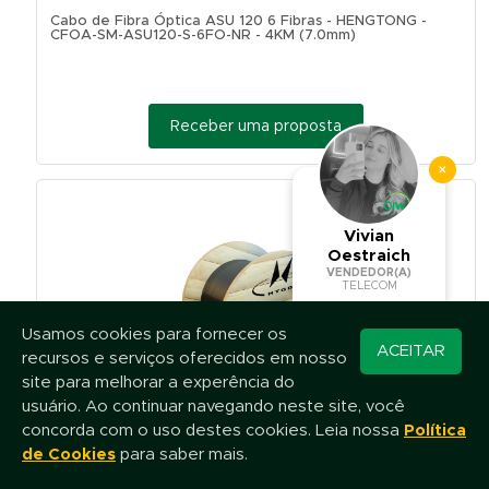
Cabo de Fibra Óptica ASU 120 6 Fibras - HENGTONG -
CFOA-SM-ASU120-S-6FO-NR - 4KM (7.0mm)
Receber uma proposta
×
Vivian
Oestraich
VENDEDOR(A)
TELECOM
Usamos cookies para fornecer os
Converse pelo
ACEITAR
recursos e serviços oferecidos em nosso
WhatsApp
site para melhorar a experência do
usuário. Ao continuar navegando neste site, você
concorda com o uso destes cookies. Leia nossa
Política
Cabo de Fibra Óptica ASU 120 12 Fibras - HENGTONG -
CFOA-SM-ASU120-S-12FO-NR - 4KM (7.0mm)
de Cookies
para saber mais.