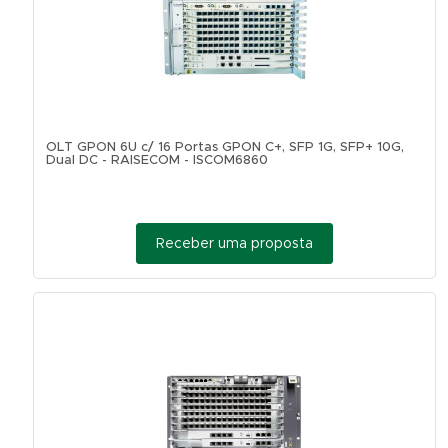
OLT GPON 6U c/ 16 Portas GPON C+, SFP 1G, SFP+ 10G,
Dual DC - RAISECOM - ISCOM6860
Receber uma proposta