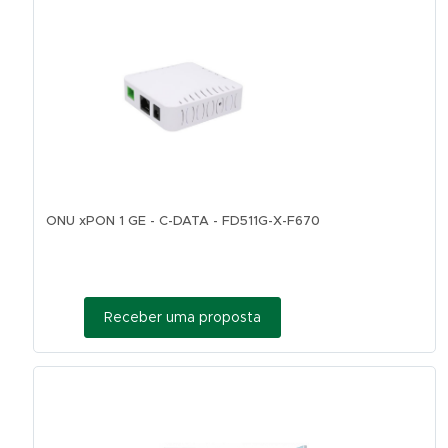
ONU xPON 1 GE - C-DATA - FD511G-X-F670
Receber uma proposta