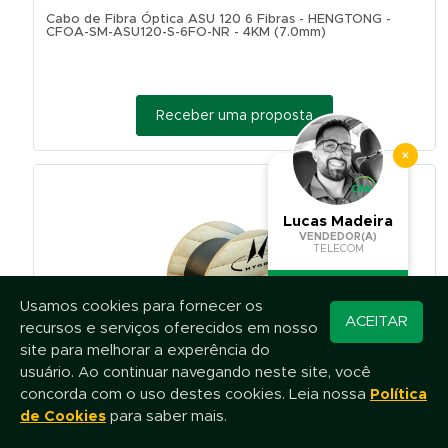
Cabo de Fibra Óptica ASU 120 6 Fibras - HENGTONG -
CFOA-SM-ASU120-S-6FO-NR - 4KM (7.0mm)
Receber uma proposta
×
Lucas Madeira
VENDEDOR(A)
TELECOM
Usamos cookies para fornecer os
Converse pelo
ACEITAR
recursos e serviços oferecidos em nosso
WhatsApp
site para melhorar a experência do
usuário. Ao continuar navegando neste site, você
concorda com o uso destes cookies. Leia nossa
Política
Cabo de Fibra Óptica ASU 120 12 Fibras - HENGTONG -
CFOA-SM-ASU120-S-12FO-NR - 4KM (7.0mm)
de Cookies
para saber mais.