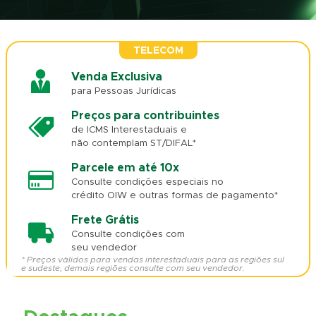
TELECOM
Venda Exclusiva
para Pessoas Jurídicas
Preços para contribuintes
de ICMS Interestaduais e
não contemplam ST/DIFAL*
Parcele em até 10x
Consulte condições especiais no
crédito OIW e outras formas de pagamento*
Frete Grátis
Consulte condições com
seu vendedor
* Preços válidos para vendas interestaduais para as regiões sul
e sudeste, demais regiões consulte com seu vendedor.