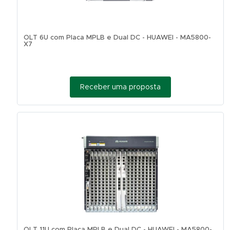
OLT 6U com Placa MPLB e Dual DC - HUAWEI - MA5800-
X7
Receber uma proposta
OLT 11U com Placa MPLB e Dual DC - HUAWEI - MA5800-