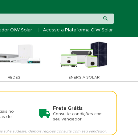
ador OIW Solar
|
Acesse a Plataforma OIW Solar
REDES
ENERGIA SOLAR
Frete Grátis
iais no
Consulte condições com
mas de
seu vendedor
es sul e sudeste, demais regiões consulte com seu vendedor.