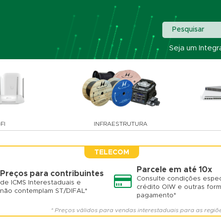
Pesquisar
Seja um Integr
FI
INFRAESTRUTURA
TELECOM
Parcele em até 10x
Preços para contribuintes
Consulte condições espec
de ICMS Interestaduais e
crédito OIW e outras for
não contemplam ST/DIFAL*
pagamento*
* Preços válidos para vendas interestaduais para as regiõ