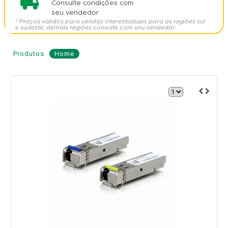
Consulte condições com
seu vendedor
* Preços válidos para vendas interestaduais para as regiões sul
e sudeste, demais regiões consulte com seu vendedor.
Produtos
Home
Módulo
UFiber
SFP
1G
Single
Mode
3km
-
1
par
-