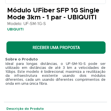
UBIQUITI
Módulo UFiber SFP 1G Single
Modelo:
Mode 3km - 1 par - UBIQUITI
UF-SM-
1G-S
Modelo: UF-SM-1G-S
UBIQUITI
UBIQUITI
RECEBER UMA PROPOSTA
Sobre o Produto
Ideal para longas distâncias, o UF-SM-1G-S pode ser
utilizado em distâncias de até 3 km a velocidades de
1Gbps. Este modelo é bidirecional, maximiza a reutilização
da infraestrutura existente usando dois módulos
diferentes, cada um usando diferentes comprimentos de
onda em uma única fibra.
R$ 0,01
Descrição do Produto