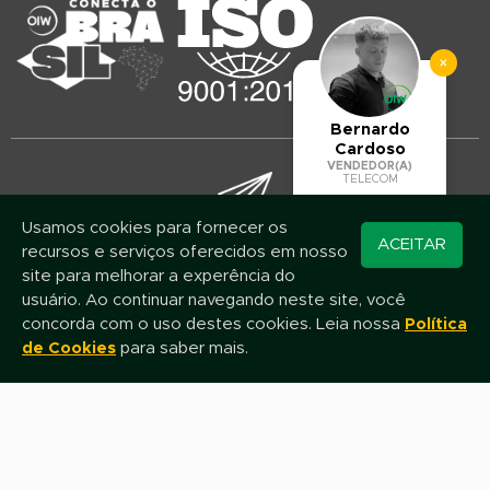
×
Bernardo
Cardoso
VENDEDOR(A)
TELECOM
Usamos cookies para fornecer os
Converse pelo
ACEITAR
recursos e serviços oferecidos em nosso
Mantenha-se atualizado!
WhatsApp
site para melhorar a experência do
Assine nossa newsletter e fique por dentro das novidades e promoções
usuário. Ao continuar navegando neste site, você
concorda com o uso destes cookies. Leia nossa
Política
de Cookies
para saber mais.
Nome
E-mail
Assinar