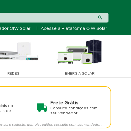
ador OIW Solar
|
Acesse a Plataforma OIW Solar
REDES
ENERGIA SOLAR
Frete Grátis
iais no
Consulte condições com
mas de
seu vendedor
es sul e sudeste, demais regiões consulte com seu vendedor.