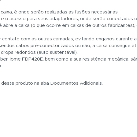
 caixa, é onde serão realizadas as fusões necessárias.
ter e o acesso para seus adaptadores, onde serão conectados o
re a caixa (o que ocorre em caixas de outros fabricantes), o
er contato com as outras camadas, evitando enganos durante a 
nseridos cabos pré-conectorizados ou não, a caixa consegue a
s drops redondos (auto sustentável).
da FiberHome FDP420E, bem como a sua resistência mecânica, s
.
s deste produto na aba Documentos Adicionais.