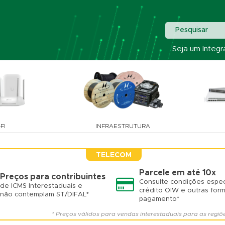
Pesquisar
Seja um Integr
FI
INFRAESTRUTURA
TELECOM
Parcele em até 10x
Preços para contribuintes
Consulte condições espec
de ICMS Interestaduais e
crédito OIW e outras for
não contemplam ST/DIFAL*
pagamento*
* Preços válidos para vendas interestaduais para as regiõ