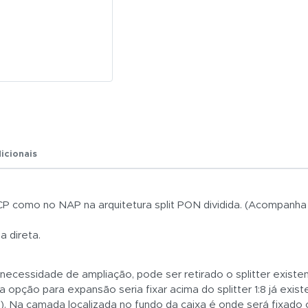
R$ 0,01
Total:
R$ 0,01
icionais
CP como no NAP na arquitetura split PON dividida. (Acompanha
 direta.
cessidade de ampliação, pode ser retirado o splitter existente
a opção para expansão seria fixar acima do splitter 1:8 já existe
. Na camada localizada no fundo da caixa é onde será fixado