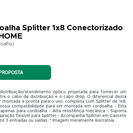
oalha Splitter 1x8 Conectorizado
RHOME
oalha)
 PROPOSTA
stribuição/atendimento óptico projetada para fornecer um
re o cabo de distribuição e o cabo drop. O diferencial desta
ir montada e pronta para o uso, completa com Splitter de 1x8,
ossui compatibilidade para ser montada em cordoalha - Esta
penas para cordoalha - Alta resistência mecânica - Suporta
guração flexível para Splitter - Acompanha Splitter em Cassete
té 3 entradas ou saídas. * Imagem meramente ilustrativa.