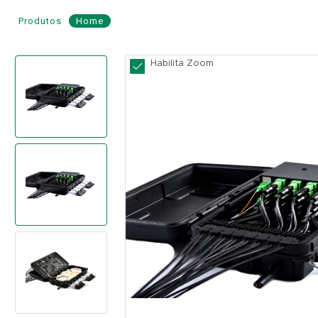
Produtos
Home
Cx.
Habilita Zoom
Atend.
Cordoalha
Splitter
1x8
Conectorizado
SC/APC
-
FIBERHOME
Modelo:
FDP-420E-
8
(Cordoalha)
FIBERHOME