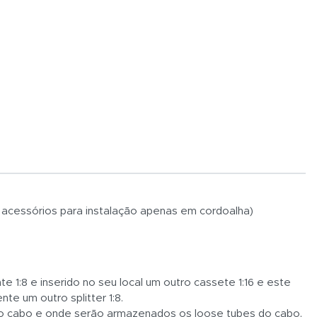
 acessórios para instalação apenas em cordoalha)
 1:8 e inserido no seu local um outro cassete 1:16 e este
nte um outro splitter 1:8.
 o cabo e onde serão armazenados os loose tubes do cabo,