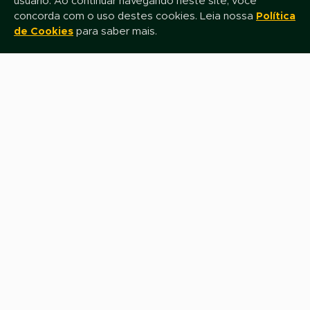
usuário. Ao continuar navegando neste site, você
concorda com o uso destes cookies. Leia nossa
Política
de Cookies
para saber mais.
Nome
E-mail
Assinar
Fale com nossa equipe de Televendas
0800 0800 649
Siga-nos nas Redes Sociais