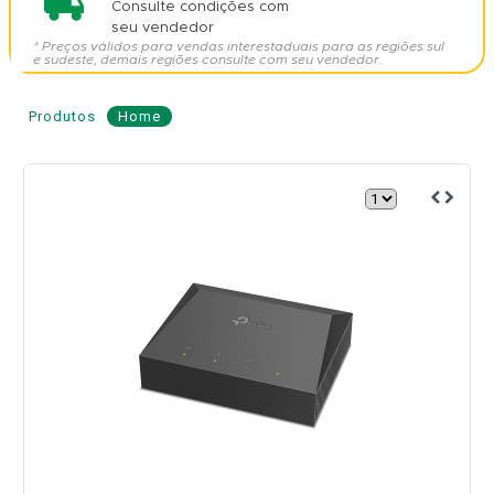
Consulte condições com
seu vendedor
* Preços válidos para vendas interestaduais para as regiões sul
e sudeste, demais regiões consulte com seu vendedor.
Produtos
Home
ONU
GPON
1GE
-
TP-
LINK
Modelo:
XZ000-
G7
TP-
LINK