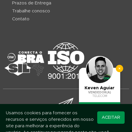
Prazos de Entrega
Trabalhe conosco
Contato
×
Keven Aguiar
VENDEDOR(A)
TELECOM
Usamos cookies para fornecer os
Converse pelo
ACEITAR
recursos e serviços oferecidos em nosso
WhatsApp
Mantenha-se atualizado!
site para melhorar a experência do
Assine nossa newsletter e fique por dentro das novidades e promoções