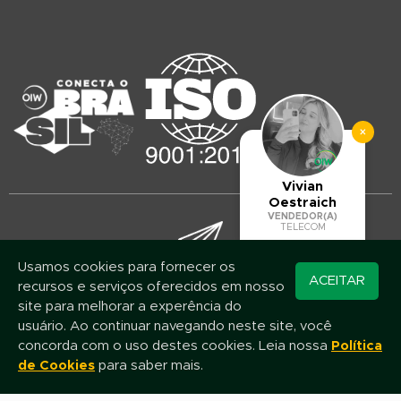
×
Vivian
Oestraich
VENDEDOR(A)
TELECOM
Usamos cookies para fornecer os
Converse pelo
ACEITAR
recursos e serviços oferecidos em nosso
Mantenha-se atualizado!
WhatsApp
site para melhorar a experência do
Assine nossa newsletter e fique por dentro das novidades e promoções
usuário. Ao continuar navegando neste site, você
concorda com o uso destes cookies. Leia nossa
Política
de Cookies
para saber mais.
Nome