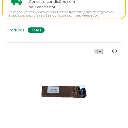
Consulte condições com
seu vendedor
* Preços válidos para vendas interestaduais para as regiões sul
e sudeste, demais regiões consulte com seu vendedor.
Produtos
Home
Módulo
Óptico
SFP+
Single
Mode
10G
10km
-
FIBERHOME
Modelo:
XGE