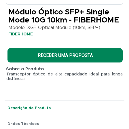
Optical
Module
Módulo Óptico SFP+ Single
(10km,
SFP+)
Mode 10G 10km - FIBERHOME
FIBERHOME
Modelo: XGE Optical Module (10km, SFP+)
FIBERHOME
RECEBER UMA PROPOSTA
Sobre o Produto
Transceptor óptico de alta capacidade ideal para longa
distâncias.
Descrição do Produto
R$ 0,01
Dados Técnicos