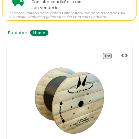
Consulte condições com
seu vendedor
* Preços válidos para vendas interestaduais para as regiões sul
e sudeste, demais regiões consulte com seu vendedor.
Produtos
Home
Cabo
de
Fibra
Óptica
AS
80
36
Fibras
-
HENGTONG
Modelo: