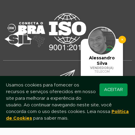
×
Alessandro
Silva
VENDEDOR(A)
TELECOM
Usamos cookies para fornecer os
Converse pelo
ACEITAR
recursos e serviços oferecidos em nosso
Mantenha-se atualizado!
WhatsApp
site para melhorar a experência do
Assine nossa newsletter e fique por dentro das novidades e promoções
usuário. Ao continuar navegando neste site, você
concorda com o uso destes cookies. Leia nossa
Política
de Cookies
para saber mais.
Nome
E-mail