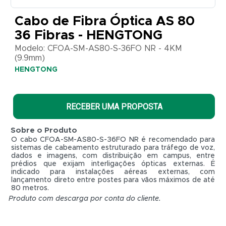
CFOA-
SM-
Cabo de Fibra Óptica AS 80
AS80-
36 Fibras - HENGTONG
S-36FO
NR -
Modelo: CFOA-SM-AS80-S-36FO NR - 4KM
4KM
(9.9mm)
(9.9mm)
HENGTONG
HENGTONG
RECEBER UMA PROPOSTA
Sobre o Produto
O cabo CFOA-SM-AS80-S-36FO NR é recomendado para
sistemas de cabeamento estruturado para tráfego de voz,
dados e imagens, com distribuição em campus, entre
prédios que exijam interligações ópticas externas. É
indicado para instalações aéreas externas, com
lançamento direto entre postes para vãos máximos de até
80 metros.
Produto com descarga por conta do cliente.
R$ 0,01