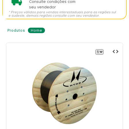
Consulte condições com
seu vendedor
* Preços válidos para vendas interestaduais para as regiões sul
e sudeste, demais regiões consulte com seu vendedor.
Produtos
Home
Cabo
de
Fibra
Óptica
AS
80
48
Fibras
-
HENGTONG
Modelo: