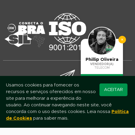
×
Phillip Oliveira
VENDEDOR(A)
TELECOM
Usamos cookies para fornecer os
Converse pelo
ACEITAR
recursos e serviços oferecidos em nosso
WhatsApp
Mantenha-se atualizado!
site para melhorar a experência do
Assine nossa newsletter e fique por dentro das novidades e promoções
usuário. Ao continuar navegando neste site, você
concorda com o uso destes cookies. Leia nossa
Política
de Cookies
para saber mais.
Nome
E-mail