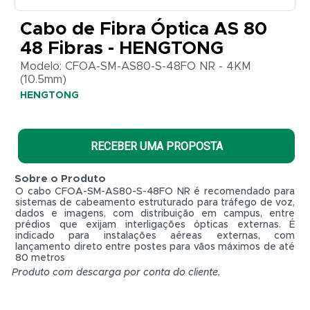
CFOA-
SM-
Cabo de Fibra Óptica AS 80
AS80-S-
48 Fibras - HENGTONG
48FO
NR -
Modelo: CFOA-SM-AS80-S-48FO NR - 4KM
4KM
(10.5mm)
(10.5mm)
HENGTONG
HENGTONG
RECEBER UMA PROPOSTA
Sobre o Produto
O cabo CFOA-SM-AS80-S-48FO NR é recomendado para
sistemas de cabeamento estruturado para tráfego de voz,
dados e imagens, com distribuição em campus, entre
prédios que exijam interligações ópticas externas. É
indicado para instalações aéreas externas, com
lançamento direto entre postes para vãos máximos de até
80 metros
Produto com descarga por conta do cliente.
R$ 0,01