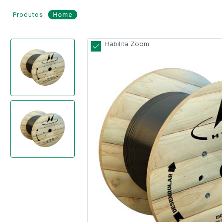
Produtos
Home
Cabo
Habilita Zoom
de
Fibra
Óptica
AS
80
48
Fibras
-
HENGTONG
Modelo:
CFOA-
SM-
AS80-S-
48FO