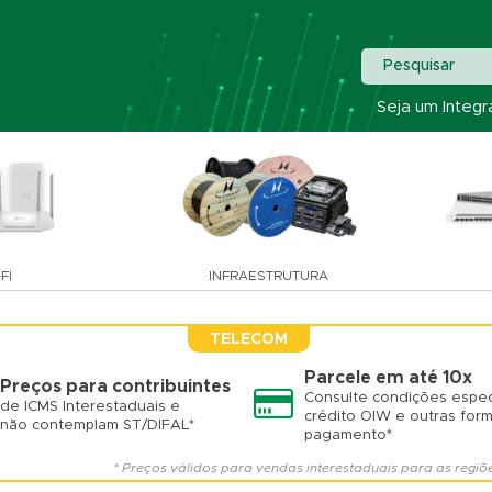
Pesquisar
Seja um Integr
FI
INFRAESTRUTURA
TELECOM
Parcele em até 10x
Preços para contribuintes
Consulte condições espec
de ICMS Interestaduais e
crédito OIW e outras for
não contemplam ST/DIFAL*
pagamento*
* Preços válidos para vendas interestaduais para as regiõ