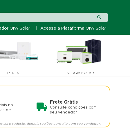
ador OIW Solar
|
Acesse a Plataforma OIW Solar
REDES
ENERGIA SOLAR
Frete Grátis
iais no
Consulte condições com
mas de
seu vendedor
es sul e sudeste, demais regiões consulte com seu vendedor.