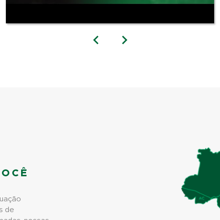
VOCÊ
tuação
s de