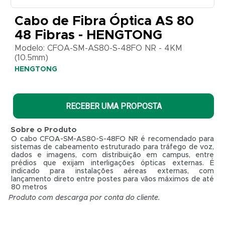
CFOA-
SM-
Cabo de Fibra Óptica AS 80
AS80-S-
48 Fibras - HENGTONG
48FO
NR -
Modelo: CFOA-SM-AS80-S-48FO NR - 4KM
4KM
(10.5mm)
(10.5mm)
HENGTONG
HENGTONG
RECEBER UMA PROPOSTA
Sobre o Produto
O cabo CFOA-SM-AS80-S-48FO NR é recomendado para
sistemas de cabeamento estruturado para tráfego de voz,
dados e imagens, com distribuição em campus, entre
prédios que exijam interligações ópticas externas. É
indicado para instalações aéreas externas, com
lançamento direto entre postes para vãos máximos de até
80 metros
Produto com descarga por conta do cliente.
R$ 0,01