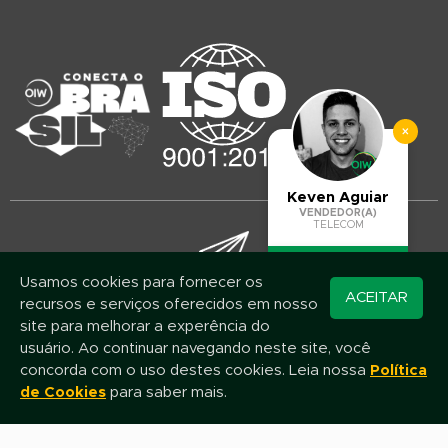
×
Keven Aguiar
VENDEDOR(A)
TELECOM
Usamos cookies para fornecer os
Converse pelo
ACEITAR
recursos e serviços oferecidos em nosso
WhatsApp
Mantenha-se atualizado!
site para melhorar a experência do
Assine nossa newsletter e fique por dentro das novidades e promoções
usuário. Ao continuar navegando neste site, você
concorda com o uso destes cookies. Leia nossa
Política
de Cookies
para saber mais.
Nome
E-mail