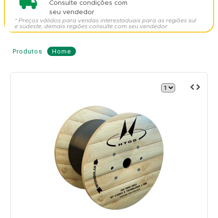
Consulte condições com
seu vendedor
* Preços válidos para vendas interestaduais para as regiões sul
e sudeste, demais regiões consulte com seu vendedor.
Produtos
Home
Cabo
de
Fibra
Óptica
AS
80
48
Fibras
-
HENGTONG
Modelo: