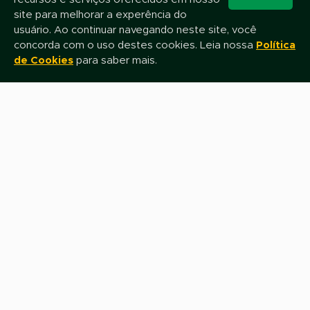
Mantenha-se atualizado!
WhatsApp
site para melhorar a experência do
Assine nossa newsletter e fique por dentro das novidades e promoções
usuário. Ao continuar navegando neste site, você
concorda com o uso destes cookies. Leia nossa
Política
de Cookies
para saber mais.
Nome
E-mail
Assinar
Fale com nossa equipe de Televendas
0800 0800 649
Siga-nos nas Redes Sociais