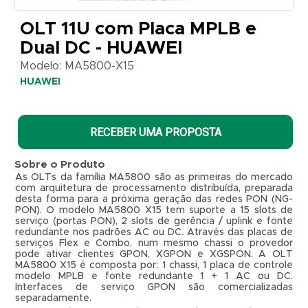
MA5800-
X15
OLT 11U com Placa MPLB e
HUAWEI
Dual DC - HUAWEI
Modelo: MA5800-X15
HUAWEI
RECEBER UMA PROPOSTA
Sobre o Produto
As OLTs da família MA5800 são as primeiras do mercado
com arquitetura de processamento distribuída, preparada
desta forma para a próxima geração das redes PON (NG-
PON). O modelo MA5800 X15 tem suporte a 15 slots de
serviço (portas PON), 2 slots de gerência / uplink e fonte
redundante nos padrões AC ou DC. Através das placas de
serviços Flex e Combo, num mesmo chassi o provedor
pode ativar clientes GPON, XGPON e XGSPON. A OLT
MA5800 X15 é composta por: 1 chassi, 1 placa de controle
modelo MPLB e fonte redundante 1 + 1 AC ou DC.
R$ 0,01
Interfaces de serviço GPON são comercializadas
separadamente.