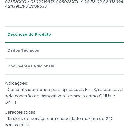
02352QCQ / 0302019973 / 03028XTL / 04152102 / 21138396
/ 21139629 / 21139630
Total:
Descrição do Produto
R$ 0,01
Dados Técnicos
Documentos Adicionais
Aplicações:
- Concentrador óptico para aplicações FTTX, responsável
pela conexão de dispositivos terminais como ONUs e
ONTs.
Características
- 15 slots de serviço com capacidade máxima de 240
portas PON