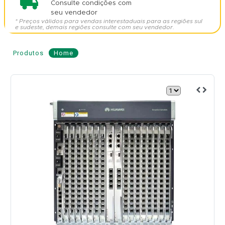
Consulte condições com
seu vendedor
* Preços válidos para vendas interestaduais para as regiões sul
e sudeste, demais regiões consulte com seu vendedor.
Produtos
Home
OLT
11U
com
Placa
MPLB
e
Dual
DC
-
HUAWEI
Modelo: