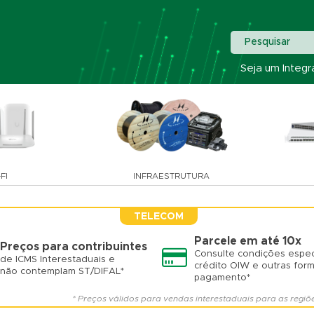
Pesquisar
Seja um Integr
FI
INFRAESTRUTURA
TELECOM
Parcele em até 10x
Preços para contribuintes
Consulte condições espec
de ICMS Interestaduais e
crédito OIW e outras for
não contemplam ST/DIFAL*
pagamento*
* Preços válidos para vendas interestaduais para as regiõ