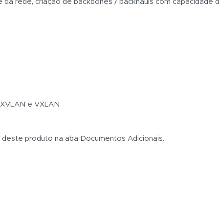
e da rede, criação de backbones / backhauls com capacidade 
, VXVLAN e VXLAN
s deste produto na aba Documentos Adicionais.