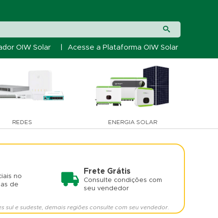
ador OIW Solar
|
Acesse a Plataforma OIW Solar
REDES
ENERGIA SOLAR
Frete Grátis
iais no
Consulte condições com
mas de
seu vendedor
es sul e sudeste, demais regiões consulte com seu vendedor.