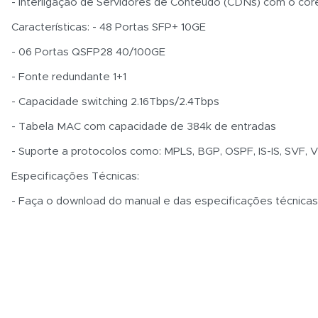
- Interligação de Servidores de Conteúdo (CDNs) com o cor
Características: - 48 Portas SFP+ 10GE
- 06 Portas QSFP28 40/100GE
- Fonte redundante 1+1
- Capacidade switching 2.16Tbps/2.4Tbps
- Tabela MAC com capacidade de 384k de entradas
- Suporte a protocolos como: MPLS, BGP, OSPF, IS-IS, SVF
Especificações Técnicas:
- Faça o download do manual e das especificações técnica