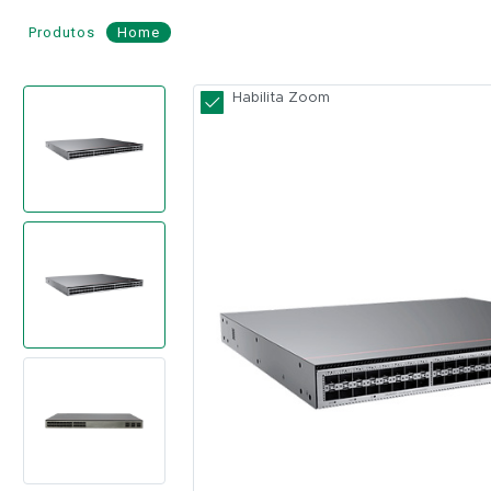
Produtos
Home
Switch
Habilita Zoom
48
portas
10GE
+
6
Portas
40GE/100GE
-
HUAWEI
Modelo:
S6730-
H48X6C
s/
Fonte