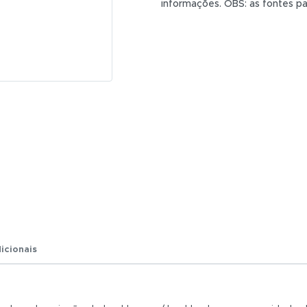
informações. OBS: as fontes 
R$ 0,01
Total:
R$ 0,01
icionais