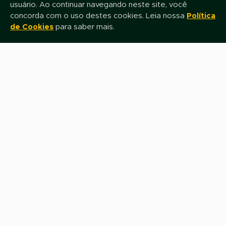
Assine nossa newsletter e fique por dentro das novidades e promoções
usuário. Ao continuar navegando neste site, você
concorda com o uso destes cookies. Leia nossa
Política
de Cookies
para saber mais.
Nome
E-mail
Assinar
Fale com nossa equipe de Televendas
0800 0800 649
Siga-nos nas Redes Sociais