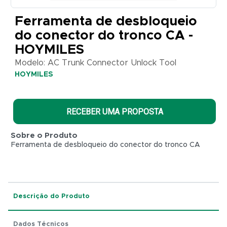
AC Trunk
Connector
Ferramenta de desbloqueio
Unlock
do conector do tronco CA -
Tool
HOYMILES
HOYMILES
Modelo: AC Trunk Connector Unlock Tool
HOYMILES
RECEBER UMA PROPOSTA
Sobre o Produto
Ferramenta de desbloqueio do conector do tronco CA
Descrição do Produto
R$ 0,01
Dados Técnicos