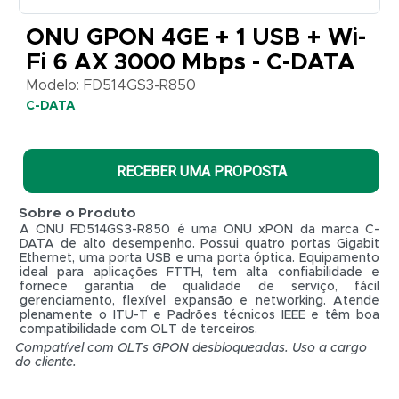
3000
ONU GPON 4GE + 1 USB + Wi-
Mbps
Fi 6 AX 3000 Mbps - C-DATA
-
Modelo: FD514GS3-R850
C-
C-DATA
DATA
Modelo:
FD514GS3-
RECEBER UMA PROPOSTA
R850
C-
DATA
Sobre o Produto
A ONU FD514GS3-R850 é uma ONU xPON da marca C-
DATA de alto desempenho. Possui quatro portas Gigabit
Ethernet, uma porta USB e uma porta óptica. Equipamento
ideal para aplicações FTTH, tem alta confiabilidade e
fornece garantia de qualidade de serviço, fácil
gerenciamento, flexível expansão e networking. Atende
plenamente o ITU-T e Padrões técnicos IEEE e têm boa
compatibilidade com OLT de terceiros.
Compatível com OLTs GPON desbloqueadas. Uso a cargo
R$ 0,01
do cliente.