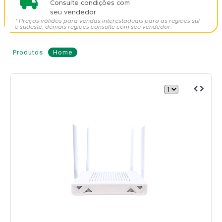
Consulte condições com
seu vendedor
* Preços válidos para vendas interestaduais para as regiões sul
e sudeste, demais regiões consulte com seu vendedor.
Produtos
Home
ONU
GPON
4GE
+
1
USB
+
Wi-
Fi
6
AX