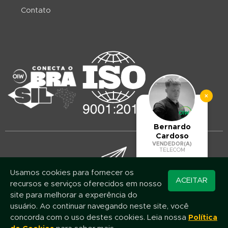
Contato
×
Bernardo
Cardoso
VENDEDOR(A)
TELECOM
Usamos cookies para fornecer os
Converse pelo
ACEITAR
recursos e serviços oferecidos em nosso
Mantenha-se atualizado!
WhatsApp
site para melhorar a experência do
Assine nossa newsletter e fique por dentro das novidades e promoções
usuário. Ao continuar navegando neste site, você
concorda com o uso destes cookies. Leia nossa
Política