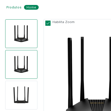
Produtos
Home
Roteador
Habilita Zoom
Wi-
Fi
Dual
Band
AC1200
-
MERCUSYS
Modelo:
MR30G
Local
MERCUSYS