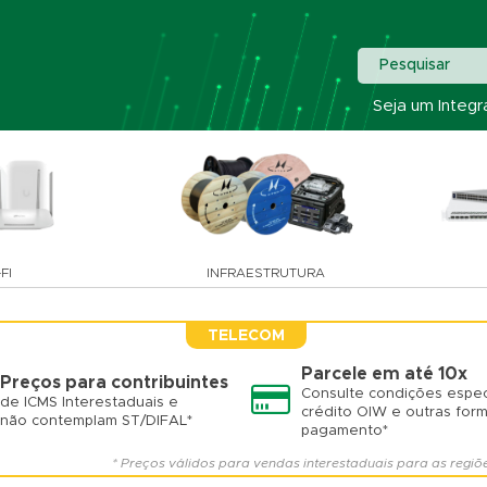
Pesquisar
Seja um Integr
FI
INFRAESTRUTURA
TELECOM
Parcele em até 10x
Preços para contribuintes
Consulte condições espec
de ICMS Interestaduais e
crédito OIW e outras for
não contemplam ST/DIFAL*
pagamento*
* Preços válidos para vendas interestaduais para as regiõ