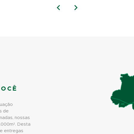
VOCÊ
tuação
s de
Somadas, nossas
2.000m². Desta
 e entregas