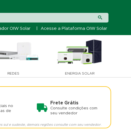
ador OIW Solar
|
Acesse a Plataforma OIW Solar
REDES
ENERGIA SOLAR
Frete Grátis
iais no
Consulte condições com
mas de
seu vendedor
es sul e sudeste, demais regiões consulte com seu vendedor.