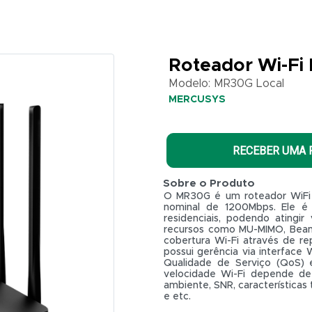
Roteador Wi-Fi
Modelo: MR30G Local
MERCUSYS
RECEBER UMA
Sobre o Produto
O MR30G é um roteador WiFi 
nominal de 1200Mbps. Ele é 
residenciais, podendo atingi
recursos como MU-MIMO, Beam
cobertura Wi-Fi através de rep
possui gerência via interface
Qualidade de Serviço (QoS) 
velocidade Wi-Fi depende de 
ambiente, SNR, características 
e etc.
R$ 0,01