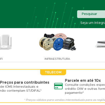
Pesquisar
Seja um Integr
FI
INFRAESTRUTURA
TELECOM
Parcele em até 10x
Preços para contribuintes
Consulte condições espec
de ICMS Interestaduais e
crédito OIW e outras for
não contemplam ST/DIFAL*
pagamento*
* Preços válidos para vendas interestaduais para as regiõ