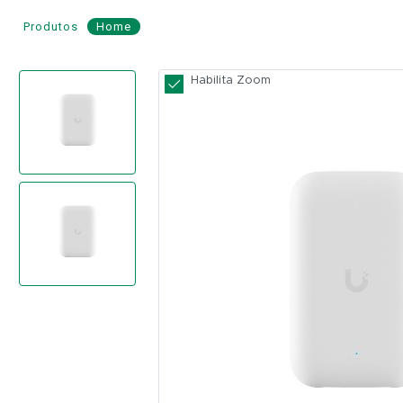
Produtos
Home
Access
Habilita Zoom
Point
Wi-
Fi
5
Indoor/Outdoor
UniFi
-
UBIQUITI
Modelo:
UK-
Ultra
UBIQUITI