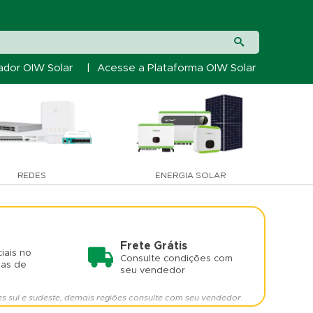
ador OIW Solar
|
Acesse a Plataforma OIW Solar
REDES
ENERGIA SOLAR
Frete Grátis
iais no
Consulte condições com
mas de
seu vendedor
es sul e sudeste, demais regiões consulte com seu vendedor.