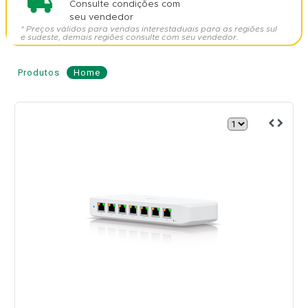
Consulte condições com
seu vendedor
* Preços válidos para vendas interestaduais para as regiões sul
e sudeste, demais regiões consulte com seu vendedor.
Produtos
Home
Switch
8
Portas
Gigabit
POE
210W
-
UBIQUITI
Modelo:
USW-
Ultra-
210W