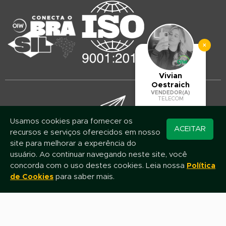
×
Vivian
Oestraich
VENDEDOR(A)
TELECOM
Usamos cookies para fornecer os
Converse pelo
ACEITAR
recursos e serviços oferecidos em nosso
Mantenha-se atualizado!
WhatsApp
site para melhorar a experência do
Assine nossa newsletter e fique por dentro das novidades e promoções
usuário. Ao continuar navegando neste site, você
concorda com o uso destes cookies. Leia nossa
Política
de Cookies
para saber mais.
Nome
E-mail