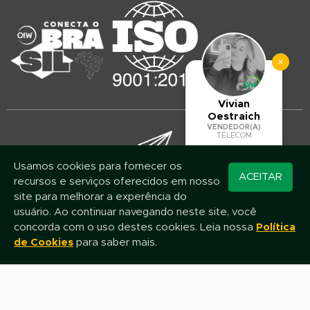
×
Vivian
Oestraich
VENDEDOR(A)
TELECOM
Usamos cookies para fornecer os
Converse pelo
ACEITAR
recursos e serviços oferecidos em nosso
Mantenha-se atualizado!
WhatsApp
site para melhorar a experência do
Assine nossa newsletter e fique por dentro das novidades e promoções
usuário. Ao continuar navegando neste site, você
concorda com o uso destes cookies. Leia nossa
Política
de Cookies
para saber mais.
Nome
E-mail