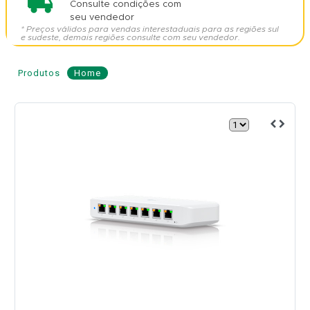
Consulte condições com
seu vendedor
* Preços válidos para vendas interestaduais para as regiões sul
e sudeste, demais regiões consulte com seu vendedor.
Produtos
Home
Switch
8
Portas
Gigabit
POE
210W
-
UBIQUITI
Modelo:
USW-
Ultra-
210W