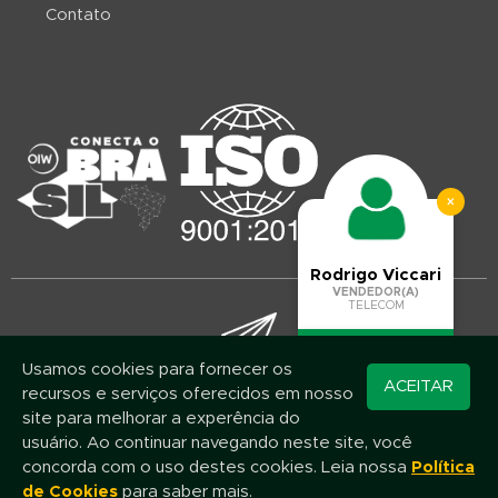
Contato
×
Rodrigo Viccari
VENDEDOR(A)
TELECOM
Usamos cookies para fornecer os
Converse pelo
ACEITAR
recursos e serviços oferecidos em nosso
WhatsApp
Mantenha-se atualizado!
site para melhorar a experência do
Assine nossa newsletter e fique por dentro das novidades e promoções
usuário. Ao continuar navegando neste site, você
concorda com o uso destes cookies. Leia nossa
Política
de Cookies
para saber mais.
Nome