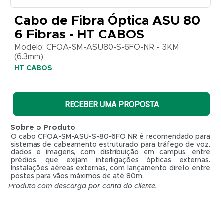
Modelo:
Cabo de Fibra Óptica ASU 80
CFOA-
SM-
6 Fibras - HT CABOS
ASU80-
S-6FO-
Modelo: CFOA-SM-ASU80-S-6FO-NR - 3KM
NR -
(6.3mm)
3KM
HT CABOS
(6.3mm)
HT
CABOS
RECEBER UMA PROPOSTA
Sobre o Produto
O cabo CFOA-SM-ASU-S-80-6FO NR é recomendado para
sistemas de cabeamento estruturado para tráfego de voz,
dados e imagens, com distribuição em campus, entre
prédios, que exijam interligações ópticas externas.
Instalações aéreas externas, com lançamento direto entre
postes para vãos máximos de até 80m.
Produto com descarga por conta do cliente.
R$ 0,01