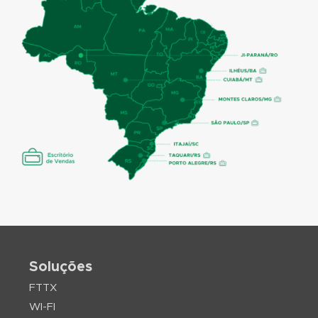
Soluções
FTTX
WI-FI