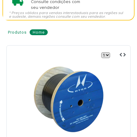
Consulte condições com
seu vendedor
* Preços válidos para vendas interestaduais para as regiões sul
e sudeste, demais regiões consulte com seu vendedor.
Produtos
Home
Cabo
de
Fibra
Óptica
ASU
80
6
Fibras
-
HT
CABOS