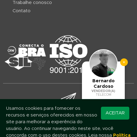
Trabalhe conosco
Contato
×
Bernardo
Cardoso
VENDEDOR(A)
TELECOM
Usamos cookies para fornecer os
Converse pelo
ACEITAR
recursos e serviços oferecidos em nosso
Mantenha-se atualizado!
WhatsApp
site para melhorar a experência do
Assine nossa newsletter e fique por dentro das novidades e promoções
usuário. Ao continuar navegando neste site, você
concorda com o uso destes cookies. Leia nossa
Política