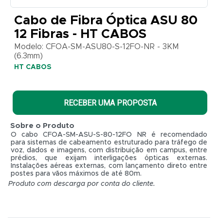
Modelo:
Cabo de Fibra Óptica ASU 80
CFOA-
SM-
12 Fibras - HT CABOS
ASU80-
S-12FO-
Modelo: CFOA-SM-ASU80-S-12FO-NR - 3KM
NR -
(6.3mm)
3KM
HT CABOS
(6.3mm)
HT
CABOS
RECEBER UMA PROPOSTA
Sobre o Produto
O cabo CFOA-SM-ASU-S-80-12FO NR é recomendado
para sistemas de cabeamento estruturado para tráfego de
voz, dados e imagens, com distribuição em campus, entre
prédios, que exijam interligações ópticas externas.
Instalações aéreas externas, com lançamento direto entre
postes para vãos máximos de até 80m.
Produto com descarga por conta do cliente.
R$ 0,01