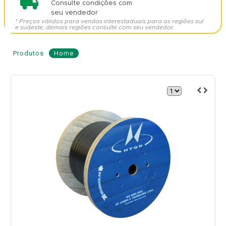
Consulte condições com
seu vendedor
* Preços válidos para vendas interestaduais para as regiões sul
e sudeste, demais regiões consulte com seu vendedor.
Produtos
Home
Cabo
de
Fibra
Óptica
ASU
80
12
Fibras
-
HT
CABOS