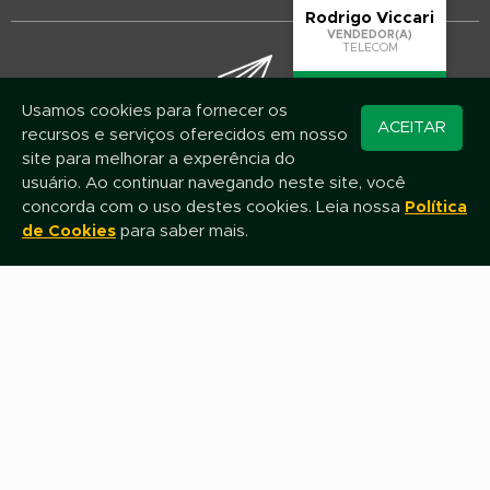
Rodrigo Viccari
VENDEDOR(A)
TELECOM
Usamos cookies para fornecer os
Converse pelo
ACEITAR
recursos e serviços oferecidos em nosso
WhatsApp
Mantenha-se atualizado!
site para melhorar a experência do
Assine nossa newsletter e fique por dentro das novidades e promoções
usuário. Ao continuar navegando neste site, você
concorda com o uso destes cookies. Leia nossa
Política
de Cookies
para saber mais.
Nome
E-mail
Assinar
Fale com nossa equipe de Televendas