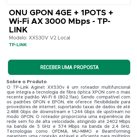
-
ONU GPON 4GE + 1POTS +
TP-
Wi-Fi AX 3000 Mbps - TP-
LINK
LINK
Modelo:
XX530V
Modelo: XX530V V2 Local
V2
TP-LINK
Local
TP-
LINK
RECEBER UMA PROPOSTA
Sobre o Produto
O TP-Link Aginet XX530v é um roteador multifuncional
que integra a tecnologia de fibra óptica XPON com o mais
recente padrão Wi-Fi 6 (802.11ax). Sendo compatível com
os padrões GPON e EPON, ele oferece flexibilidade para
provedores de internet, suportando taxas de dados de até
2.488 Gbps de downstream e 1.244 Gbps de upstream no
modo GPON. O roteador proporciona uma experiência de
rede sem fio de alta velocidade, atingindo até 2402 Mbps
na banda de 5 GHz e 574 Mbps na banda de 2.4 GHz.
Tecnologias como OFDMA, MU-MIMO e Beamforming
R$ 0,01
garantem uma conexão estável e eficiente para múltiplos