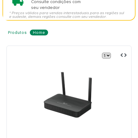
Consulte condições com
seu vendedor
* Preços válidos para vendas interestaduais para as regiões sul
e sudeste, demais regiões consulte com seu vendedor.
Produtos
Home
ONU
GPON
4GE
+
1POTS
+
Wi-
Fi
AX
3000
Mbps