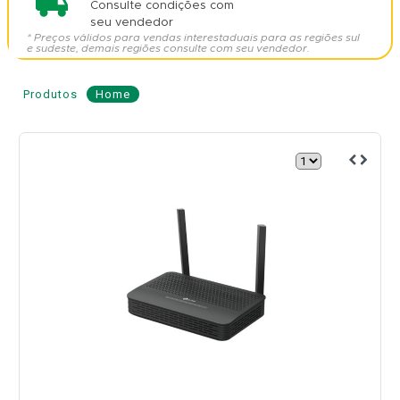
Consulte condições com
seu vendedor
* Preços válidos para vendas interestaduais para as regiões sul
e sudeste, demais regiões consulte com seu vendedor.
Produtos
Home
ONU
GPON
4GE
+
1POTS
+
Wi-
Fi
AX
3000
Mbps