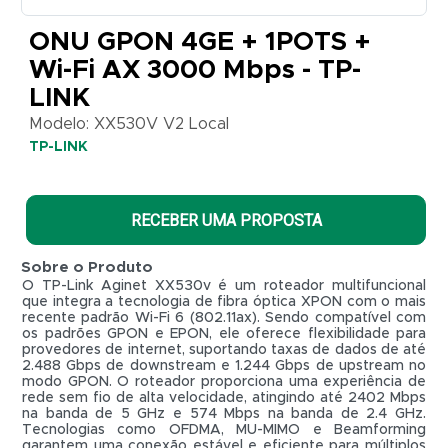
-
ONU GPON 4GE + 1POTS +
TP-
Wi-Fi AX 3000 Mbps - TP-
LINK
LINK
Modelo:
XX530V
Modelo: XX530V V2 Local
V2
TP-LINK
Local
TP-
LINK
RECEBER UMA PROPOSTA
Sobre o Produto
O TP-Link Aginet XX530v é um roteador multifuncional
que integra a tecnologia de fibra óptica XPON com o mais
recente padrão Wi-Fi 6 (802.11ax). Sendo compatível com
os padrões GPON e EPON, ele oferece flexibilidade para
provedores de internet, suportando taxas de dados de até
2.488 Gbps de downstream e 1.244 Gbps de upstream no
modo GPON. O roteador proporciona uma experiência de
rede sem fio de alta velocidade, atingindo até 2402 Mbps
na banda de 5 GHz e 574 Mbps na banda de 2.4 GHz.
Tecnologias como OFDMA, MU-MIMO e Beamforming
R$ 0,01
garantem uma conexão estável e eficiente para múltiplos