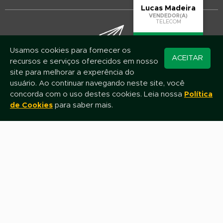
Lucas Madeira
VENDEDOR(A)
TELECOM
Usamos cookies para fornecer os
Converse pelo
ACEITAR
recursos e serviços oferecidos em nosso
WhatsApp
Mantenha-se atualizado!
site para melhorar a experência do
Assine nossa newsletter e fique por dentro das novidades e promoções
usuário. Ao continuar navegando neste site, você
concorda com o uso destes cookies. Leia nossa
Política
de Cookies
para saber mais.
Nome
E-mail
Assinar
Fale com nossa equipe de Televendas