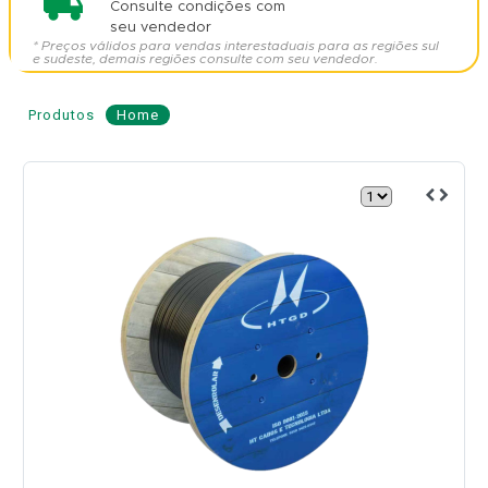
Consulte condições com
seu vendedor
* Preços válidos para vendas interestaduais para as regiões sul
e sudeste, demais regiões consulte com seu vendedor.
Produtos
Home
Cabo
de
Fibra
Óptica
ASU
120
12
Fibras
-
HT
CABOS