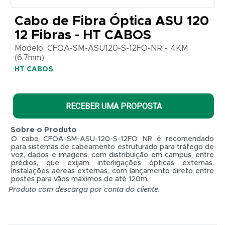
Modelo:
Cabo de Fibra Óptica ASU 120
CFOA-
SM-
12 Fibras - HT CABOS
ASU120-
S-12FO-
Modelo: CFOA-SM-ASU120-S-12FO-NR - 4KM
NR -
(6.7mm)
4KM
HT CABOS
(6.7mm)
HT
CABOS
RECEBER UMA PROPOSTA
Sobre o Produto
O cabo CFOA-SM-ASU-120-S-12FO NR é recomendado
para sistemas de cabeamento estruturado para tráfego de
voz, dados e imagens, com distribuição em campus, entre
prédios, que exijam interligações ópticas externas.
Instalações aéreas externas, com lançamento direto entre
postes para vãos máximos de até 120m.
Produto com descarga por conta do cliente.
R$ 0,01