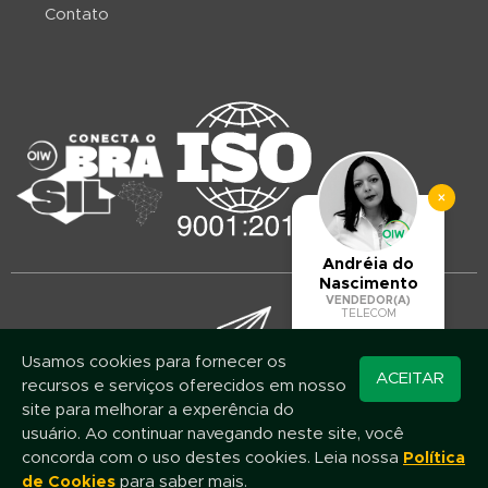
Contato
×
Andréia do
Nascimento
VENDEDOR(A)
TELECOM
Usamos cookies para fornecer os
Converse pelo
ACEITAR
recursos e serviços oferecidos em nosso
Mantenha-se atualizado!
WhatsApp
site para melhorar a experência do
Assine nossa newsletter e fique por dentro das novidades e promoções
usuário. Ao continuar navegando neste site, você
concorda com o uso destes cookies. Leia nossa
Política
de Cookies
para saber mais.
Nome