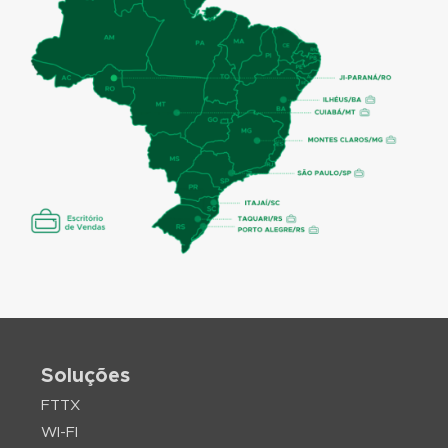
Soluções
FTTX
WI-FI