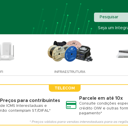
Pesquisar
Seja um Integr
FI
INFRAESTRUTURA
TELECOM
Parcele em até 10x
Preços para contribuintes
Consulte condições espec
de ICMS Interestaduais e
crédito OIW e outras for
não contemplam ST/DIFAL*
pagamento*
* Preços válidos para vendas interestaduais para as regiõ