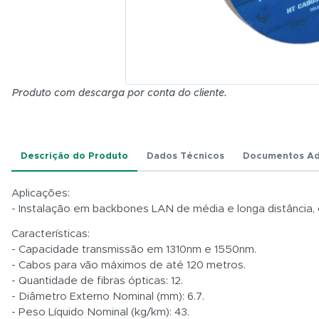
ASU120-
S-12FO-
NR -
4KM
(6.7mm)
HT
CABOS
Produto com descarga por conta do cliente.
Descrição do Produto
Dados Técnicos
Documentos Ad
Aplicações:
- Instalação em backbones LAN de média e longa distância
Características:
- Capacidade transmissão em 1310nm e 1550nm.
- Cabos para vão máximos de até 120 metros.
- Quantidade de fibras ópticas: 12.
- Diâmetro Externo Nominal (mm): 6.7.
- Peso Líquido Nominal (kg/km): 43.