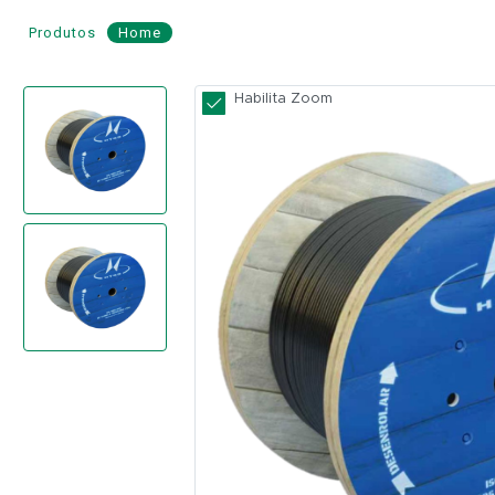
Produtos
Home
Cabo
Habilita Zoom
de
Fibra
Óptica
ASU
120
12
Fibras
-
HT
CABOS
Modelo:
CFOA-
SM-