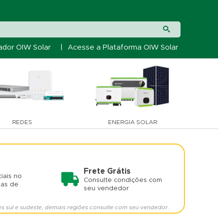
ador OIW Solar
|
Acesse a Plataforma OIW Solar
REDES
ENERGIA SOLAR
Frete Grátis
iais no
Consulte condições com
mas de
seu vendedor
es sul e sudeste, demais regiões consulte com seu vendedor.