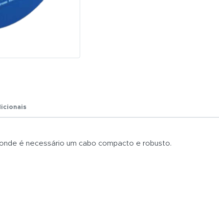
R$ 0,01
Total:
R$ 0,01
icionais
, onde é necessário um cabo compacto e robusto.