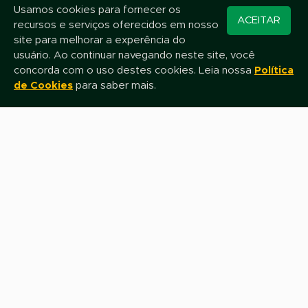
Usamos cookies para fornecer os
Converse pelo
ACEITAR
recursos e serviços oferecidos em nosso
WhatsApp
Mantenha-se atualizado!
site para melhorar a experência do
Assine nossa newsletter e fique por dentro das novidades e promoções
usuário. Ao continuar navegando neste site, você
concorda com o uso destes cookies. Leia nossa
Política
de Cookies
para saber mais.
Nome
E-mail
Assinar
Fale com nossa equipe de Televendas
0800 0800 649