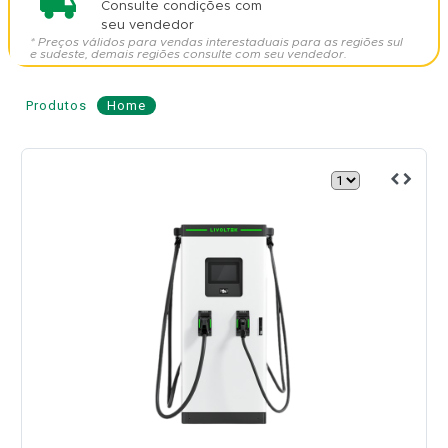
Consulte condições com
seu vendedor
* Preços válidos para vendas interestaduais para as regiões sul
e sudeste, demais regiões consulte com seu vendedor.
Produtos
Home
Carregador
Livoltek
Motion
Fast
DC
120kW
-
LIVOLTEK
Modelo:
M1201000E2EYR11001
LIVOLTEK