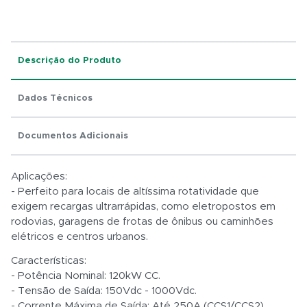
Total:
Descrição do Produto
R$ 0,01
Dados Técnicos
Documentos Adicionais
Aplicações:
- Perfeito para locais de altíssima rotatividade que
exigem recargas ultrarrápidas, como eletropostos em
rodovias, garagens de frotas de ônibus ou caminhões
elétricos e centros urbanos.
Características:
- Potência Nominal:
120kW CC.
- Tensão de Saída:
150Vdc - 1000Vdc.
- Corrente Máxima de Saída:
Até 250A (CCS1/CCS2).