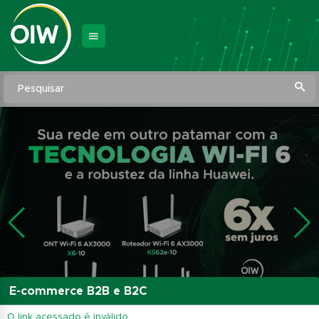
Pesquisar
E-commerce B2B e B2C
O link acessado é inválido.