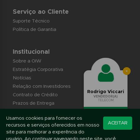
Serviço ao Cliente
Suporte Técnico
Política de Garantia
Institucional
Sobre a OIW
Estratégia Corporativa
×
Notícias
Relação com Investidores
Rodrigo Viccari
Contrato de Crédito
VENDEDOR(A)
TELECOM
Prazos de Entrega
Trabalhe conosco
Usamos cookies para fornecer os
Converse pelo
Contato
ACEITAR
recursos e serviços oferecidos em nosso
WhatsApp
site para melhorar a experência do
usuário. Ao continuar navegando neste site, você