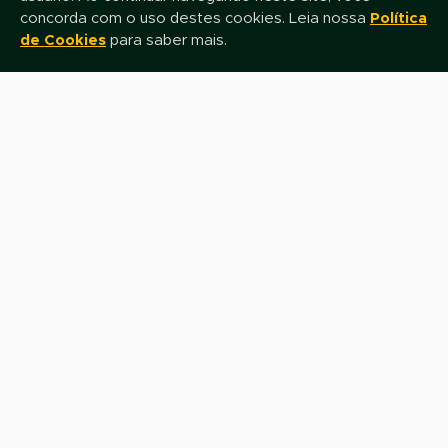
concorda com o uso destes cookies. Leia nossa
Política
de Cookies
para saber mais.
Mantenha-se atualizado!
Assine nossa newsletter e fique por dentro das novidades e promoções
Nome
E-mail