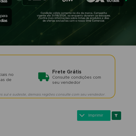
Frete Grátis
iais no
Consulte condições com
mas de
seu vendedor
es sul e sudeste, demais regiões consulte com seu vendedor.
Imprimir