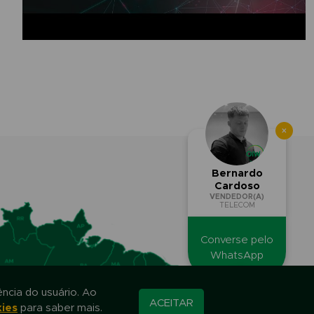
×
Bernardo
Cardoso
VENDEDOR(A)
TELECOM
Converse pelo
WhatsApp
ncia do usuário. Ao
ACEITAR
kies
para saber mais.