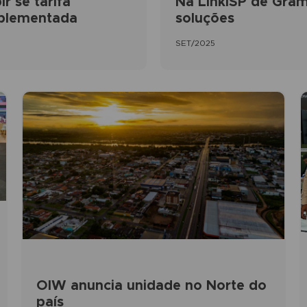
r se tarifa
Na LinkISP de Gram
mplementada
soluções
SET/2025
OIW anuncia unidade no Norte do
país