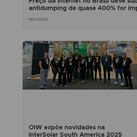
Preço da internet no Brasil deve subi
antidumping de quase 400% for i
NOV/2025
OIW expõe novidades na
InterSolar South America 2025