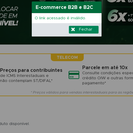
E-commerce B2B e B2C
O link acessado é inválido.
Fechar
TELECOM
Parcele em até 10x
Preços para contribuintes
Consulte condições espec
de ICMS Interestaduais e
crédito OIW e outras for
não contemplam ST/DIFAL*
pagamento*
* Preços válidos para vendas interestaduais para as regiõ
uto disponível.