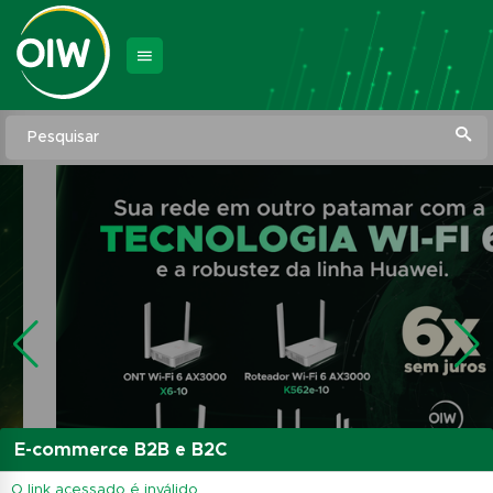
Pesquisar
E-commerce B2B e B2C
O link acessado é inválido.