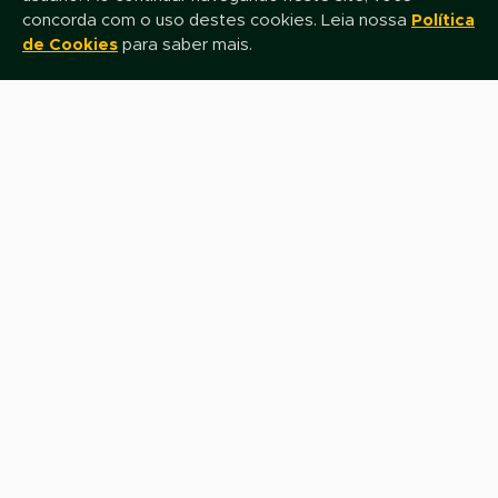
concorda com o uso destes cookies. Leia nossa
Política
de Cookies
para saber mais.
Mantenha-se atualizado!
Assine nossa newsletter e fique por dentro das novidades e promoções
Nome
E-mail