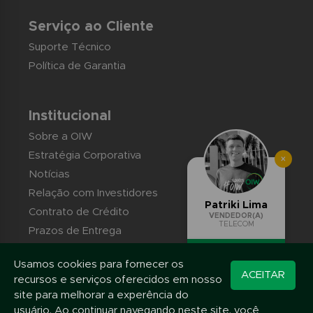
Serviço ao Cliente
Suporte Técnico
Política de Garantia
Institucional
Sobre a OIW
Estratégia Corporativa
×
Notícias
Relação com Investidores
Patriki Lima
Contrato de Crédito
VENDEDOR(A)
TELECOM
Prazos de Entrega
Trabalhe conosco
Usamos cookies para fornecer os
Converse pelo
Contato
ACEITAR
recursos e serviços oferecidos em nosso
WhatsApp
site para melhorar a experência do
usuário. Ao continuar navegando neste site, você