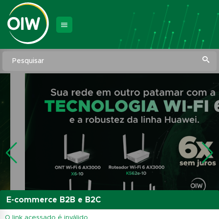
Pesquisar
E-commerce B2B e B2C
O link acessado é inválido.