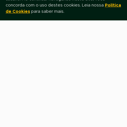
concorda com o uso destes cookies. Leia nossa
Política
de Cookies
para saber mais.
Mantenha-se atualizado!
Assine nossa newsletter e fique por dentro das novidades e promoções
Nome
E-mail