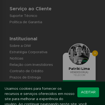
Serviço ao Cliente
Suporte Técnico
Política de Garantia
Institucional
Sobre a OIW
Estratégia Corporativa
×
Notícias
Relação com Investidores
Patriki Lima
Contrato de Crédito
VENDEDOR(A)
TELECOM
Prazos de Entrega
Trabalhe conosco
Usamos cookies para fornecer os
Converse pelo
Contato
ACEITAR
recursos e serviços oferecidos em nosso
WhatsApp
site para melhorar a experência do
usuário. Ao continuar navegando neste site, você