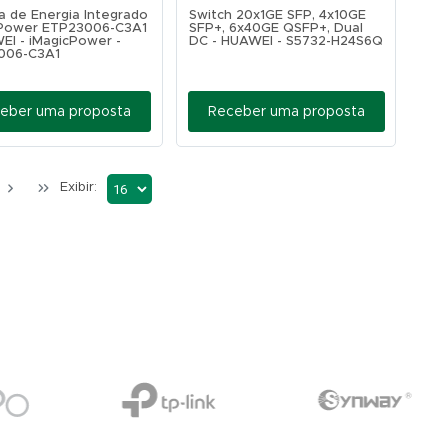
a de Energia Integrado
Switch 20x1GE SFP, 4x10GE
cPower ETP23006-C3A1
SFP+, 6x40GE QSFP+, Dual
EI - iMagicPower -
DC - HUAWEI - S5732-H24S6Q
006-C3A1
eber uma proposta
Receber uma proposta
Exibir: