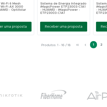
 Wi-Fi 6 Mesh
Sistema de Energia Integrado
Sistem
 Wi-Fi AX 3000
iMagicPower ETP23003-C1A1
iMagi
AWEI - OptiXstar
- HUAWEI - iMagicPower -
- HUAW
ETP23003-C1A1
ETP23
er uma proposta
Receber uma proposta
Rec
1
2
Produtos: 1 - 16 / 18