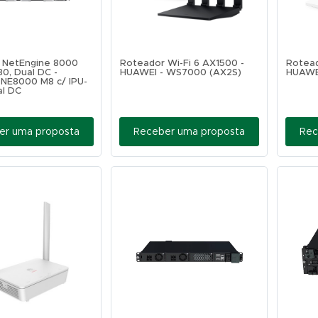
 NetEngine 8000
Roteador Wi-Fi 6 AX1500 -
Rotead
80, Dual DC -
HUAWEI - WS7000 (AX2S)
HUAWE
 NE8000 M8 c/ IPU-
al DC
er uma proposta
Receber uma proposta
Rec