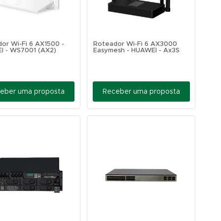
or Wi-Fi 6 AX1500 -
Roteador Wi-Fi 6 AX3000
I - WS7001 (AX2)
Easymesh - HUAWEI - Ax3S
eber uma proposta
Receber uma proposta