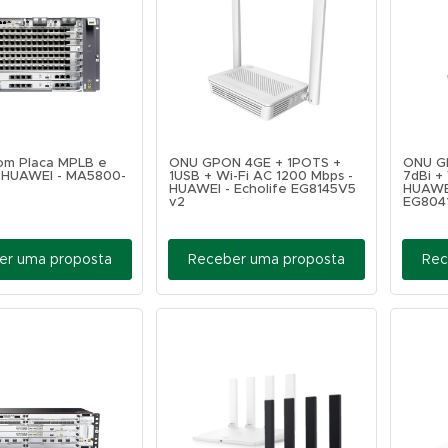
om Placa MPLB e
ONU GPON 4GE + 1POTS +
ONU G
- HUAWEI - MA5800-
1USB + Wi-Fi AC 1200 Mbps -
7dBi +
HUAWEI - Echolife EG8145V5
HUAWEI
v2
EG8041
er uma proposta
Receber uma proposta
Rec