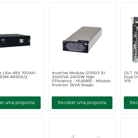
e Lítio 48V 100AH -
Inverter Module I23003 1U
OLT 11
 ESM-48100U2
3000VA 2400W High
Dual D
Efficiency - HUAWEI - Módulo
X15
Inversor 3kVA Imagic
er uma proposta
Receber uma proposta
Rec