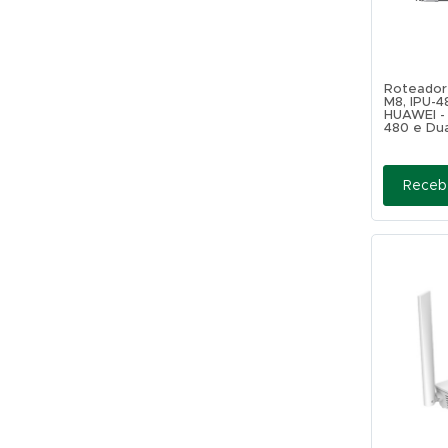
Roteador
M8, IPU-4
HUAWEI -
480 e Du
Receb