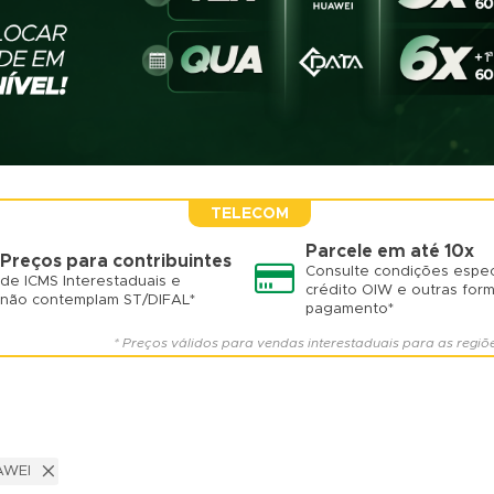
TELECOM
Parcele em até 10x
Preços para contribuintes
Consulte condições espec
de ICMS Interestaduais e
crédito OIW e outras for
não contemplam ST/DIFAL*
pagamento*
* Preços válidos para vendas interestaduais para as regiõ
AWEI