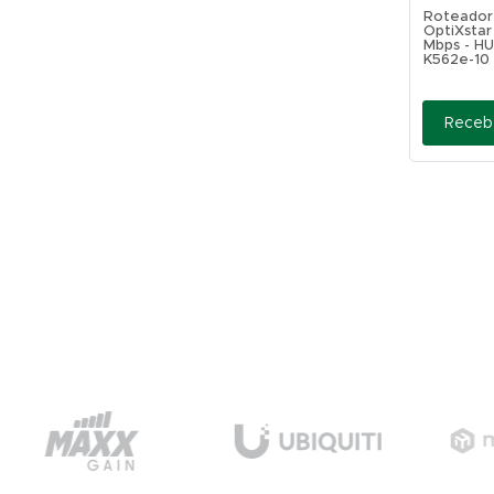
Roteador
OptiXstar
Mbps - HU
K562e-10
Receb