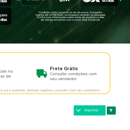
Frete Grátis
iais no
Consulte condições com
mas de
seu vendedor
es sul e sudeste, demais regiões consulte com seu vendedor.
Imprimir