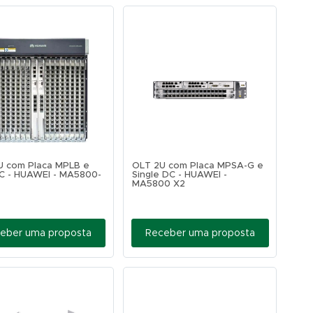
U com Placa MPLB e
OLT 2U com Placa MPSA-G e
C - HUAWEI - MA5800-
Single DC - HUAWEI -
MA5800 X2
eber uma proposta
Receber uma proposta