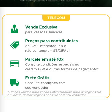
TELECOM
Venda Exclusiva
para Pessoas Jurídicas
Preços para contribuintes
de ICMS Interestaduais e
não contemplam ST/DIFAL*
Parcele em até 10x
Consulte condições especiais no
crédito OIW e outras formas de pagamento*
Frete Grátis
Consulte condições com
seu vendedor
* Preços válidos para vendas interestaduais para as regiões sul
e sudeste, demais regiões consulte com seu vendedor.