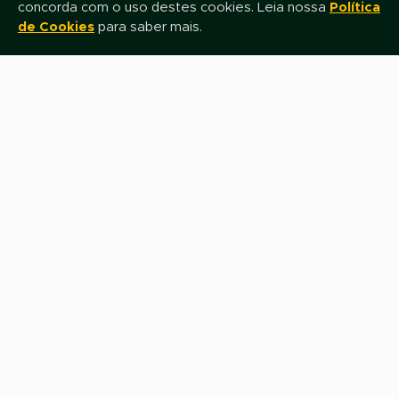
concorda com o uso destes cookies. Leia nossa
Política
de Cookies
para saber mais.
Mantenha-se atualizado!
Assine nossa newsletter e fique por dentro das novidades e promoções
Nome
E-mail