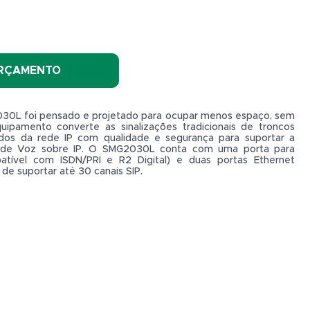
ORÇAMENTO
30L foi pensado e projetado para ocupar menos espaço, sem
uipamento converte as sinalizações tradicionais de troncos
dos da rede IP com qualidade e segurança para suportar a
s de Voz sobre IP. O SMG2030L conta com uma porta para
tível com ISDN/PRI e R2 Digital) e duas portas Ethernet
de suportar até 30 canais SIP.