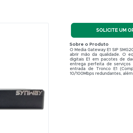
SOLICITE UM 
Sobre o Produto
O Media Gateway E1 SIP SMG20
abrir mão da qualidade. O eq
digitais E1 em pacotes de da
entrega perfeita de serviço
entrada de Tronco E1 (Compa
10/100Mbps redundantes, além 
R$ 0,01
Total:
R$ 0,01