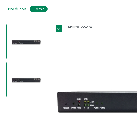
Produtos
Home
Gateway
Habilita Zoom
VoIP
com
1
Porta
E1
-
SYNWAY
REF.
SMG2030L
SYNWAY