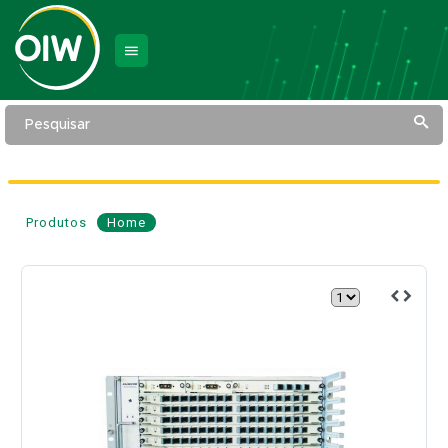
Pesquisar
Produtos
Home
OLT
GPON
6U
c/
16
Portas
GPON