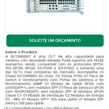
C+,
SFP
1G,
SFP+
10G,
Dual
SOLICITE UM ORÇAMENTO
DC
Sobre o Produto
-
A ISCOM6860 é uma OLT de alta capacidade para
RAISECOM
cenários com densidade elevada. Pode suportar até 14336
assinantes, sendo compatível com os protocolos EPON,
REF.
10G EPON, GPON, XG-PON1 e XG-PON2, a tornando uma
ISCOM6860
das OLTs mais completas do mercado. Acompanha: 01
Chassi ISCOM6860 6U (máx. 112 Portas PON) 01 Placa de
RAISECOM
Switch e Gerenciamento com Portas de Gerência e de
Monitoramento SNMP 01 Módulo de Uplink XP2A com
2x10G(SFP+), sem módulos SFP 01 Placa de Serviços GPON
com 16xGPON(SFP), sem módulos SFP 16 Módulos GPON
R$ 0,01
Classe C+ 01 Módulo de Ventilação 02 Módulos de Energia
DC -48V 01 Módulo SFP+ 10G para Uplink 01 Módulo SFP
elétrico 1GE para Uplink.
OLT compatível apenas com ONUs Raisecom.