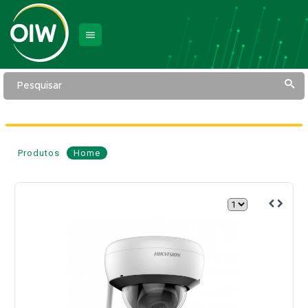
Pesquisar
Produtos
Home
Câmera
de
Segurança
Outdoor
Dome
D1
Wi-