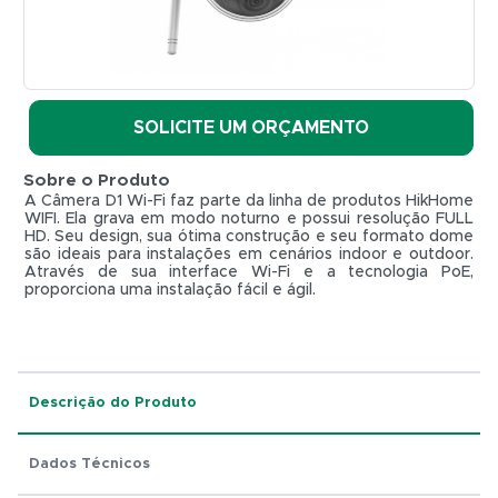
Fi
-
HIKVISION
REF. DS-
SOLICITE UM ORÇAMENTO
2CD2123G0D-
IW2
Sobre o Produto
HIKVISION
A Câmera D1 Wi-Fi faz parte da linha de produtos HikHome
WIFI. Ela grava em modo noturno e possui resolução FULL
HD. Seu design, sua ótima construção e seu formato dome
são ideais para instalações em cenários indoor e outdoor.
Através de sua interface Wi-Fi e a tecnologia PoE,
proporciona uma instalação fácil e ágil.
R$ 0,01
Descrição do Produto
Dados Técnicos