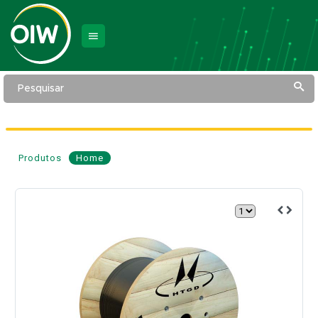
Pesquisar
Produtos
Home
Cabo
de
Fibra
Óptica
AS
80
72