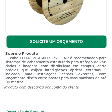
Fibras
-
HENGTONG
REF.
CFOA-
SM-
AS80-S-
SOLICITE UM ORÇAMENTO
72FO
NR -
Sobre o Produto
4KM
O cabo CFOA-SM-AS80-S-72FO NR é recomendado para
(10.5mm)
sistemas de cabeamento estruturado para tráfego de voz,
HENGTONG
dados e imagens, com distribuição em campus, entre
prédios que exijam interligações ópticas externas. É
indicado para instalações aéreas externas, com
lançamento direto entre postes para vãos máximos de até
80 metros.
Produto com descarga por conta do cliente.
R$ 0,01
Descrição do Produto