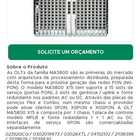
DC
-
HUAWEI
REF.
MA5800-
X15
HUAWEI
SOLICITE UM ORÇAMENTO
Sobre o Produto
As OLTs da família MA5800 são as primeiras do mercado
com arquitetura de processamento distribuída, preparada
desta forma para a próxima geração das redes PON (NG-
PON). O modelo MA5800 X15 tem suporte a 15 slots de
serviço (portas PON), 2 slots de gerência / uplink e fonte
redundante nos padrões AC ou DC. Através das placas de
serviços Flex e Combo, num mesmo chassi o provedor
pode ativar clientes GPON, XGPON e XGSPON. A OLT
MA5800 X15 é composta por: 1 chassi, 1 placa de controle
modelo MPLB e fonte redundante 1 + 1 AC ou DC.
R$ 0,01
Interfaces de serviço GPON são comercializadas
separadamente.
02352QCQ / 0302019973 / 03028XTL / 04152102 / 21138396
/ 21139629 / 21139630