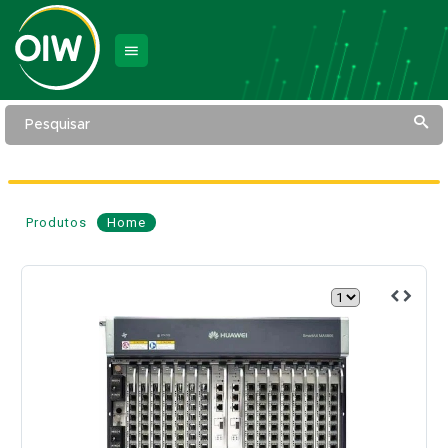
Pesquisar
Produtos
Home
OLT
11U
com
Placa
MPLB
e
Dual