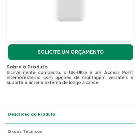
-
UBIQUITI
REF.
UK-
Ultra
UBIQUITI
SOLICITE UM ORÇAMENTO
Sobre o Produto
Incrivelmente compacto, o UK-Ultra é um Access Point
interno/externo com opções de montagem versáteis e
suporte a antena externa de longo alcance.
Descrição do Produto
R$ 0,01
Dados Técnicos