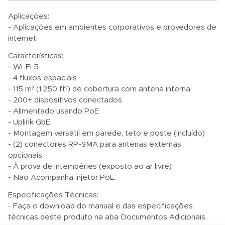
Aplicações:
- Aplicações em ambientes corporativos e provedores de
Total:
internet.
R$ 0,01
Características:
- Wi-Fi 5
- 4 fluxos espaciais
- 115 m² (1.250 ft²) de cobertura com antena interna
- 200+ dispositivos conectados
- Alimentado usando PoE
- Uplink GbE
- Montagem versátil em parede, teto e poste (incluído)
- (2) conectores RP-SMA para antenas externas
opcionais
- À prova de intempéries (exposto ao ar livre)
- Não Acompanha injetor PoE.
Especificações Técnicas:
- Faça o download do manual e das especificações
técnicas deste produto na aba Documentos Adicionais.