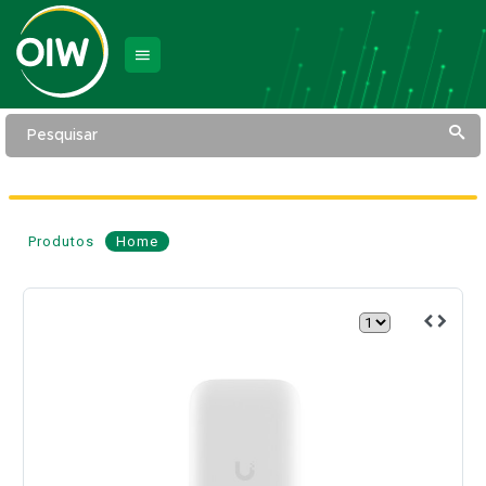
Pesquisar
Produtos
Home
Access
Point
Wi-
Fi
5
Indoor/Outdoor
UniFi