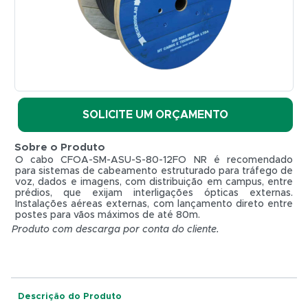
Fibras
-
HT
CABOS
REF.
CFOA-
SOLICITE UM ORÇAMENTO
SM-
ASU80-
S-12FO-
Sobre o Produto
NR -
O cabo CFOA-SM-ASU-S-80-12FO NR é recomendado
3KM
para sistemas de cabeamento estruturado para tráfego de
voz, dados e imagens, com distribuição em campus, entre
(6.3mm)
prédios, que exijam interligações ópticas externas.
HT
Instalações aéreas externas, com lançamento direto entre
CABOS
postes para vãos máximos de até 80m.
Produto com descarga por conta do cliente.
R$ 0,01
Descrição do Produto