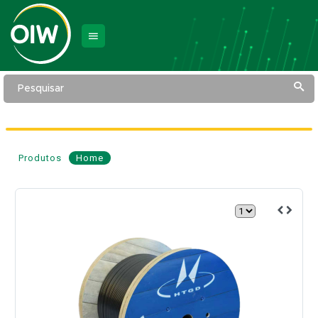
Pesquisar
Produtos
Home
Cabo
de
Fibra
Óptica
ASU
80
12