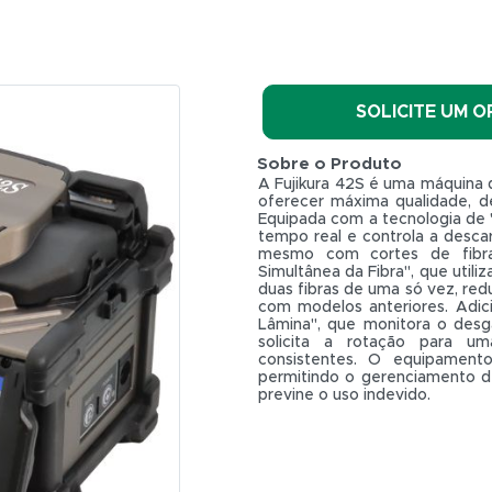
SOLICITE UM 
Sobre o Produto
A Fujikura 42S é uma máquina 
oferecer máxima qualidade, de
Equipada com a tecnologia de "
tempo real e controla a descar
mesmo com cortes de fibra 
Simultânea da Fibra", que utili
duas fibras de uma só vez, re
com modelos anteriores. Adic
Lâmina", que monitora o desg
solicita a rotação para um
R$ 0,01
consistentes. O equipamento
permitindo o gerenciamento d
previne o uso indevido.
Total:
R$ 0,01