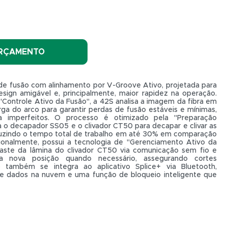
ORÇAMENTO
de fusão com alinhamento por V-Groove Ativo, projetada para
sign amigável e, principalmente, maior rapidez na operação.
Controle Ativo da Fusão", a 42S analisa a imagem da fibra em
ga do arco para garantir perdas de fusão estáveis e mínimas,
imperfeitos. O processo é otimizado pela "Preparação
za o decapador SS05 e o clivador CT50 para decapar e clivar as
duzindo o tempo total de trabalho em até 30% em comparação
ionalmente, possui a tecnologia de "Gerenciamento Ativo da
aste da lâmina do clivador CT50 via comunicação sem fio e
a nova posição quando necessário, assegurando cortes
 também se integra ao aplicativo Splice+ via Bluetooth,
e dados na nuvem e uma função de bloqueio inteligente que