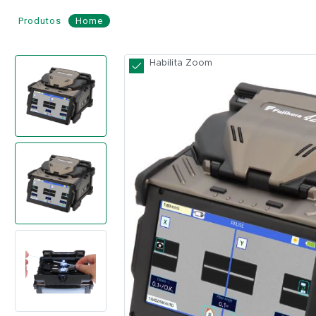
Produtos
Home
Máquina
Habilita Zoom
de
Fusão
c/
V-
Groove
Ativo
c/
Clivador
CT-
50
-
FUJIKURA
REF.