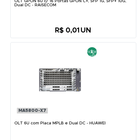
OLT GPON 6U c/ 16 Portas GPON C+, SFP 1G, SFP+ 10G,
Dual DC - RAISECOM
R$ 0,01
UN
MA5800-X7
OLT 6U com Placa MPLB e Dual DC - HUAWEI