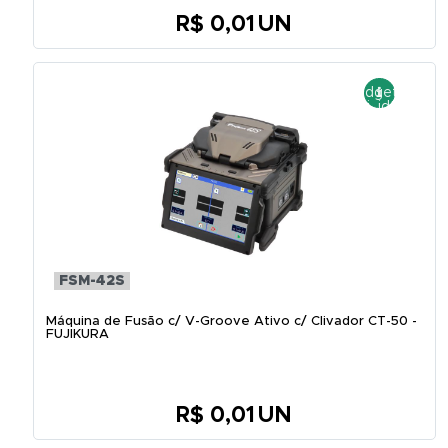
R$ 0,01
UN
FSM-42S
Máquina de Fusão c/ V-Groove Ativo c/ Clivador CT-50 -
FUJIKURA
R$ 0,01
UN