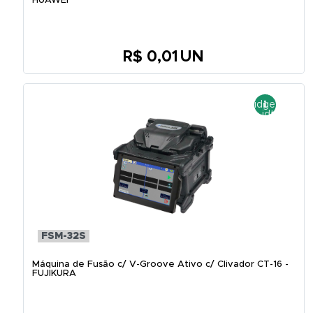
HUAWEI
R$ 0,01
UN
FSM-32S
Máquina de Fusão c/ V-Groove Ativo c/ Clivador CT-16 -
FUJIKURA